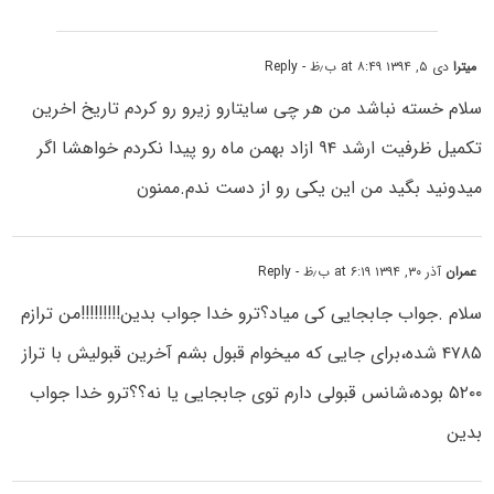
میترا
دی ۵, ۱۳۹۴ at ۸:۴۹ ب٫ظ
- Reply
سلام خسته نباشد من هر چی سایتارو زیرو رو کردم تاریخ اخرین
تکمیل ظرفیت ارشد ۹۴ ازاد بهمن ماه رو پیدا نکردم خواهشا اگر
میدونید بگید من این یکی رو از دست ندم.ممنون
عمران
آذر ۳۰, ۱۳۹۴ at ۶:۱۹ ب٫ظ
- Reply
سلام .جواب جابجایى کى میاد؟ترو خدا جواب بدین!!!!!!!!!من ترازم
۴۷۸۵ شده،براى جایی که میخوام قبول بشم آخرین قبولیش با تراز
۵۲۰۰ بوده،شانس قبولی دارم توی جابجایی یا نه؟؟ترو خدا جواب
بدین