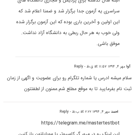
البته سال گذشته برای پردیس و مجازی دانشگاه های
سراسری یه آزمون جدا برگزار شد و ضمنا اعلام شد که
این اولین و آخرین باری بوده که این آزمون برگزار شده
ولی خوب به هر حال ربطی به دانشگاه آزاد نداشت.
موفق باشی.
آوا
مهر ۴, ۱۳۹۴ at ۱۱:۵۷ ق٫ظ
- Reply
سلام میشه ادرس یا شماره تلگرام رو برای عضویت و اگهی از زمان
ثبت نام بفرمایید تا به موقع مطلع شم.ممنون از لطفتتون
احمد
مهر ۴, ۱۳۹۴ at ۲:۲۲ ب٫ظ
- Reply
https://telegram.me/mastertestbot
این لینک رو در مرور گر کامیپوتر یا موبایلتون باز کنین