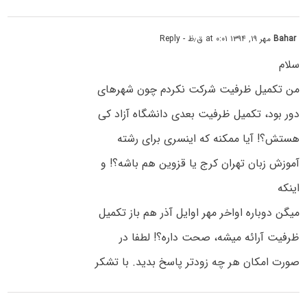
Bahar
مهر ۱۹, ۱۳۹۴ at ۰:۰۱ ق٫ظ
- Reply
سلام
من تکمیل ظرفیت شرکت نکردم چون شهرهاى
دور بود، تکمیل ظرفیت بعدى دانشگاه آزاد کى
هستش؟! آیا ممکنه که اینسرى براى رشته
آموزش زبان تهران کرج یا قزوین هم باشه؟! و
اینکه
میگن دوباره اواخر مهر اوایل آذر هم باز تکمیل
ظرفیت آرائه میشه، صحت داره؟! لطفا در
صورت امکان هر چه زودتر پاسخ بدید. با تشکر