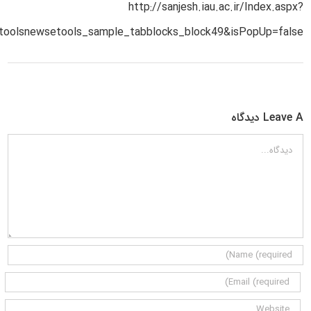
http://sanjesh.iau.ac.ir/Index.aspx?
olsnewsetools_sample_tabblocks_block49&isPopUp=false
Leave A دیدگاه
دیدگاه