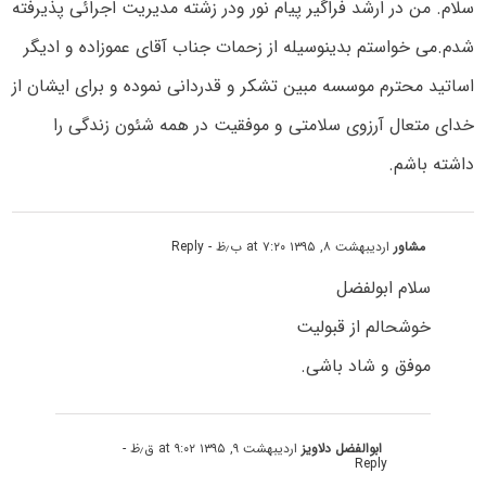
سلام. من در ارشد فراگیر پیام نور ودر زشته مدیریت اجرائی پذیرفته
شدم.می خواستم بدینوسیله از زحمات جناب آقای عموزاده و ادیگر
اساتید محترم موسسه مبین تشکر و قدردانی نموده و برای ایشان از
خدای متعال آرزوی سلامتی و موفقیت در همه شئون زندگی را
داشته باشم.
مشاور
اردیبهشت ۸, ۱۳۹۵ at ۷:۲۰ ب٫ظ
- Reply
سلام ابولفضل
خوشحالم از قبولیت
موفق و شاد باشی.
ابوالفضل دلاویز
اردیبهشت ۹, ۱۳۹۵ at ۹:۰۲ ق٫ظ
-
Reply