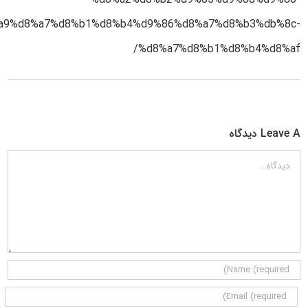
a9%d8%a7%d8%b1%d8%b4%d9%86%d8%a7%d8%b3%db%8c-
%d8%a7%d8%b1%d8%b4%d8%af/
Leave A دیدگاه
دیدگاه