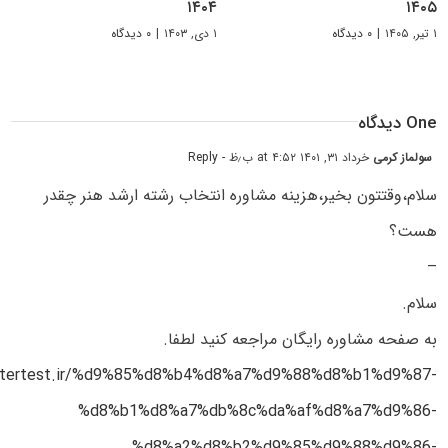
۱۴۰۴
۱۴۰۵
۱ تیر, ۱۴۰۵
|
۰ دیدگاه
۱ دی, ۱۴۰۳
|
۰ دیدگاه
One دیدگاه
سولماز کرمی
خرداد ۳۱, ۱۴۰۱ at ۴:۵۲ ب٫ظ
- Reply
سلام،وقتتون بخیر،هزینه مشاوره انتخاب رشته ارشد هنر چقدر
هست؟
–
سلام.
به صفحه مشاوره رایگان مراجعه کنید لطفا.
astertest.ir/%d9%85%d8%b4%d8%a7%d9%88%d8%b1%d9%87-
%d8%b1%d8%a7%db%8c%da%af%d8%a7%d9%86-
%d8%a2%d8%b2%d9%85%d9%88%d9%86-