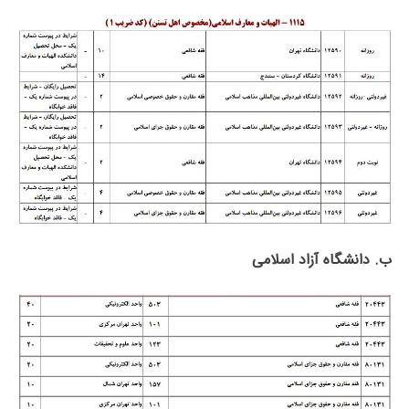
ب. دانشگاه آزاد اﺳﻼمی