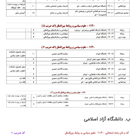
ب. دانشگاه آزاد اﺳﻼمی