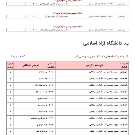
ب. دانشگاه آزاد اﺳﻼمی