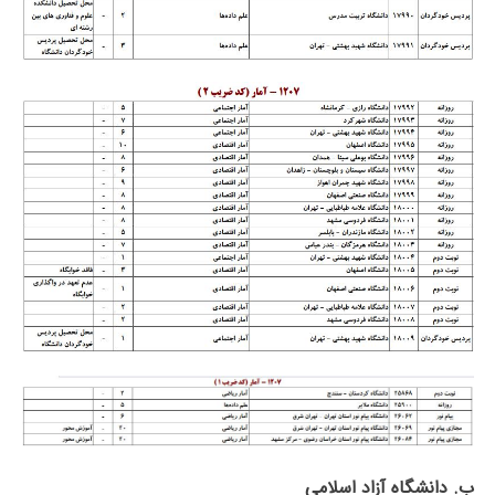
ب. دانشگاه آزاد اﺳﻼمی