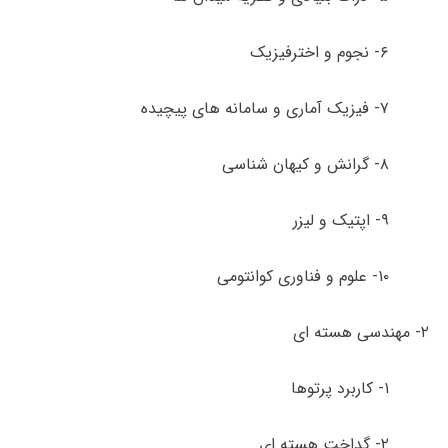
۶- نجوم و اخترفیزیک
۷- فیزیک آماری و سامانه های پیچیده
۸- گرانش و کیهان شناسی
۹- اپتیک و لیزر
۱۰- علوم و فناوری کوانتومی
۲- مهندسی هسته ای
۱- کاربرد پرتوها
۲- گداخت هسته ای