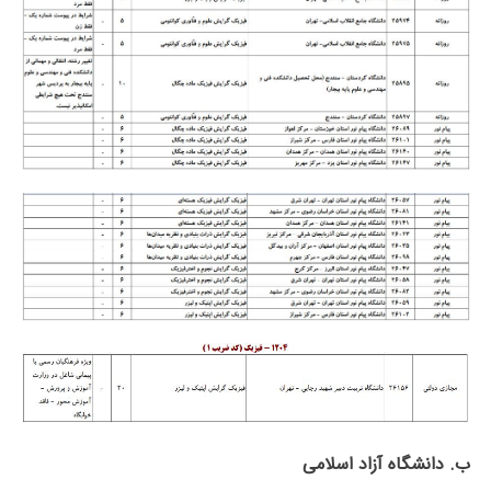
ب. دانشگاه آزاد اﺳﻼمی