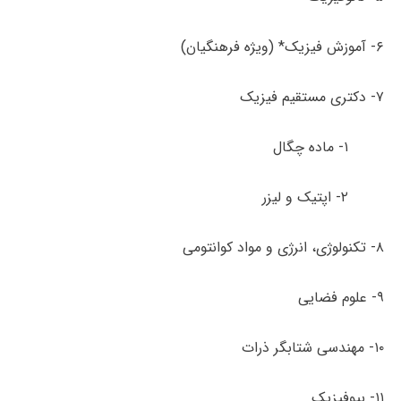
۶- آموزش فیزیک* (ویژه فرهنگیان)
۷- دکتری مستقیم فیزیک
۱- ماده چگال
۲- اپتیک و لیزر
۸- تکنولوژی، انرژی و مواد کوانتومی
۹- علوم فضایی
۱۰- مهندسی شتابگر ذرات
۱۱- بیوفیزیک