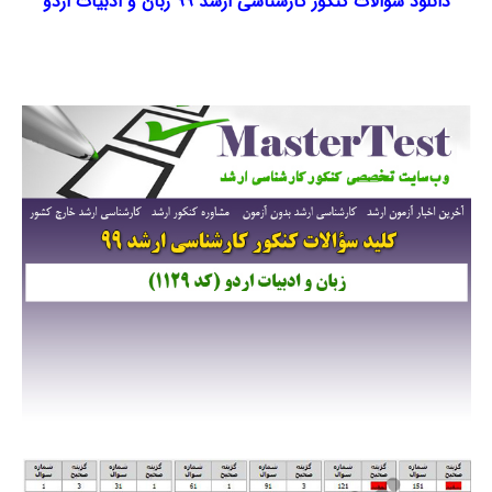
دانلود سوالات کنکور کارشناسی ارشد ۹۹ زبان و ادبیات اردو