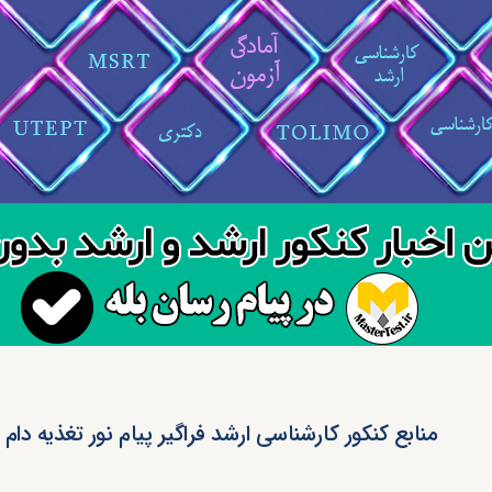
منابع کنکور کارشناسی ارشد فراگیر پیام نور تغذیه دام