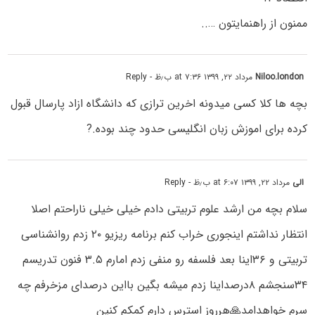
ممنون از راهنمایتون …..
Niloo.london
مرداد ۲۲, ۱۳۹۹ at ۷:۳۶ ب٫ظ
- Reply
بچه ها کلا کسی میدونه اخرین ترازی که دانشگاه ازاد پارسال قبول
کرده برای اموزش زبان انگلیسی حدود چند بوده.?
الی
مرداد ۲۲, ۱۳۹۹ at ۶:۰۷ ب٫ظ
- Reply
سلام بچه من ارشد علوم تربیتی دادم خیلی خیلی ناراحتم اصلا
انتظار نداشتم اینجوری خراب کنم برنامه ریزیو ۲۰ زدم روانشناسی
تربیتی و ۳۶اینا بعد فلسفه رو منفی زدم امارم ۳.۵ فنون تدریسم
۳۴سنجشم ۸درصداینا زدم میشه بگین بااین درصدای مزخرفم چه
سرم خواهدامد🙏هرروز استرس دارم کمکم کنین