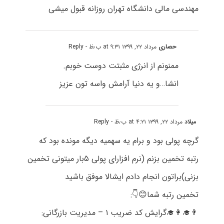
مهندسی مالی دانشگاه تهران روزانه قبول میشی
حصاری
مرداد ۲۲, ۱۳۹۹ at ۹:۳۱ ب٫ظ
- Reply
ممنونم از انرژی مثبتت دوست خوبم.
انشا…و یه دنیا آرامش واسه تون عزیز
میلاد
مرداد ۲۲, ۱۳۹۹ at ۴:۲۱ ب٫ظ
- Reply
گرچه پولی بود و برام یه سهمیه دیگه مونده بود که
رتبه تخمین بزنم (نرم افزارای پولی ۵بار میتونی تخمین
بزنی)براتون انجام دادم ایشالا موفق باشید
تخمین رتبه شما😊👇:
👨‍🎓👩‍🎓گرایش کد ضریب ۱ – مدیریت بازرگانی: