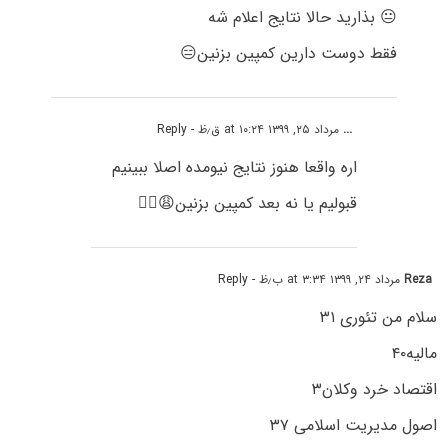
😐 بذارید حالا نتایج اعلام شه
فقط دوست دارین کمپین بزنین😑
...
مرداد ۲۵, ۱۳۹۹ at ۱۰:۲۴ ق٫ظ
- Reply
اره واقعا هنوز نتایج نیومده اصلا ببینیم
قبولیم یا نه بعد کمپین بزنین😩🤦‍♀️
Reza
مرداد ۲۴, ۱۳۹۹ at ۳:۳۴ ب٫ظ
- Reply
سلام من تئوری ۳۱
مالیه۴۰
اقتصاد خرد و‌کلان۳
اصول مدیریت اسلامی ۳۷