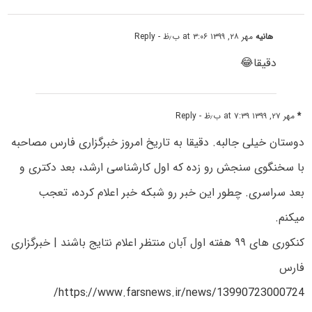
هانیه
مهر ۲۸, ۱۳۹۹ at ۳:۰۶ ب٫ظ
- Reply
دقیقا😂
*
مهر ۲۷, ۱۳۹۹ at ۷:۳۹ ب٫ظ
- Reply
دوستان خیلی جالبه. دقیقا به تاریخ امروز خبرگزاری فارس مصاحبه
با سخنگوی سنجش رو زده که اول کارشناسی ارشد، بعد دکتری و
بعد سراسری. چطور این خبر رو شبکه خبر اعلام کرده، تعجب
میکنم.
کنکوری های ۹۹ هفته اول آبان منتظر اعلام نتایج باشند | خبرگزاری
فارس
https://www.farsnews.ir/news/13990723000724/