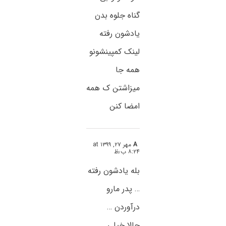
گناه جلوه بدن
یادشون رفته
لینک کمپینشونو
همه جا
میزاشتن ک همه
امضا کنن
A
مهر ۲۷, ۱۳۹۹ at
۸:۲۴ ب٫ظ
بله یادشون رفته
… پدر مارو
درآوردن …
حالا خیلی