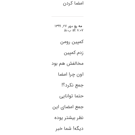
امضا کردن
مه رو
مهر ۲۷, ۱۳۹۹
at ۸:۰۷ ب٫ظ
کمپین رو‌من
زدم.کمپین
مخالفش هم بود
اون چرا امضا
جمع نکرد؟!
حتما توانایی
جمع امضای این
نظر بیشتر یوده
دیگه! شما خبر