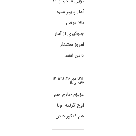
گویی میکردن که
آمار پاییز میره
بالا.عوض
جلوگیری از آمار
امروز هشدار
دادن فقط.
Shi
مهر ۲۸, ۱۳۹۹ at
۰:۴۳ ق٫ظ
عزیزم خارج هم
اوج گرفته اونا
هم کنکور دادن