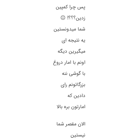
پس چرا کمپین
زدین؟؟؟! 😐
شما میدونستین
یه نتیجه ای
میگیرین دیگه
اونم با امار دروغ
با گوشی ننه
بزرگاتونم رای
دادین که
امارتون بره بالا
الان مقصر شما
نیستین