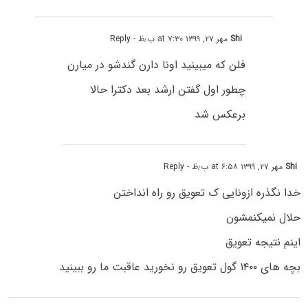
Shi
مهر ۲۷, ۱۳۹۹ at ۷:۳۰ ب٫ظ
- Reply
فلن که میبینید اونا دارن گندشو در میارن
چطور اول گفتن ارشد بعد دکترا حالا
برعکس شد
Shi
مهر ۲۷, ۱۳۹۹ at ۶:۵۸ ب٫ظ
- Reply
خدا نگذره ازونایی ک تعویق رو راه انداختن
حلال نمیکنمشون
اینم نتیجه تعویق
بچه های ۱۴۰۰ گول تعویق رو نخورید عاقبت ما رو ببینید