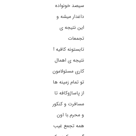
سیصد خونواده
داغدار میشه و
این نتیجه ی
تجمعات
تابستونه کافیه !
نتیجه ی اهمال
کاری مسئولامون
تو تمام زمینه ها
از پاساژو‌کافه تا
مسافرت و کنکور
و محرم.با اون
همه تجمع غیب