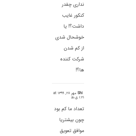
نداری چقدر
کنکور غایب
داشت؟! یا
خوشحال شدی
از کم شدن
شرکت کننده
ها؟!
Shi
مهر ۲۸, ۱۳۹۹ at
۱:۲۱ ق٫ظ
تعداد ما کم بود
چون بیشتریا
موافق تعویق