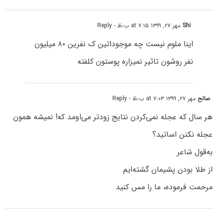
Shi
مهر ۲۷, ۱۳۹۹ at ۷:۱۵ ب٫ظ
- Reply
اینا ملوم نیست چه موجوداتین ک نفرین ۸۰ میلیون
نفر روشون تاثیر نمیزاره پوستون کلفته
صالح
مهر ۲۷, ۱۳۹۹ at ۷:۰۳ ب٫ظ
- Reply
هر سال که عجله نمی‌کردن نتایج زودتر می‌اومد که! نمیشه همون
عجله نکنن اساتید؟
به‌قول شاعر
از طلا بودن پشیمان گشته‌ایم
مرحمت فرموده، ما را مس کنید