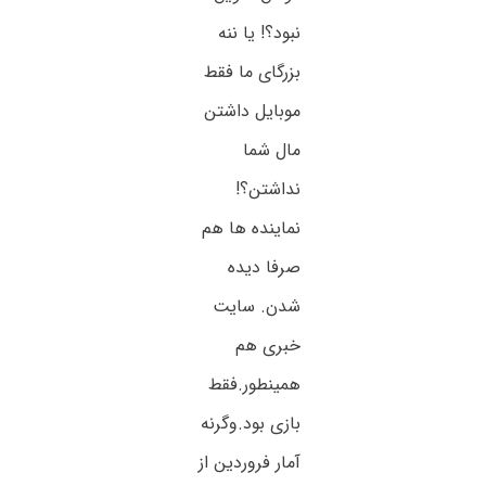
نبود؟! یا ننه
بزرگای ما فقط
موبایل داشتن
مال شما
نداشتن؟!
نماینده ها هم
صرفا دیده
شدن. سایت
خبری هم
همینطور.فقط
بازی بود.وگرنه
آمار فروردین از