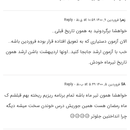
زهرا
فروردین ۹, ۱۴۰۰ at ۱۰:۵۹ ق٫ظ
- Reply
خواهشا برگردونید به همون تاریخ قبلی..
الان آزمون دستیاری که به تعویق افتاده قرار بوده فروردین باشه…
خب با آزمون ارشد جابجا کنید…اونها اردیبهشت باشن ارشد همون
تاریخ تیرماه خودش.
SA
فروردین ۵, ۱۴۰۰ at ۵:۴۹ ب٫ظ
- Reply
خواهشا همون تیر ماه باشه تمام برنامه ریزیم ریخته بهم قبلشم ک
ماه رمضان هست همین جوریش درس خوندن سخت میشه دیگه
چرا انداختین جلوتر 😥😥😥😥