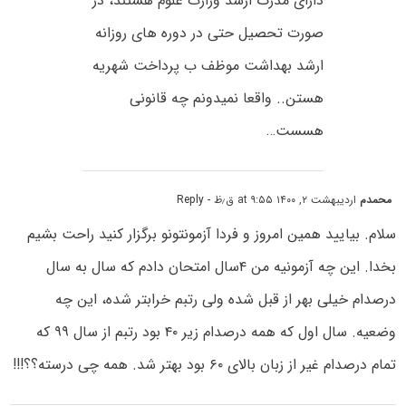
دارای مدرک ارشد وزارت علوم هستند، در
صورت تحصیل حتی در دوره های روزانه
ارشد بهداشت موظف ب پرداخت شهریه
هستن.. واقعا نمیدونم چه قانونی
هسست…
محمدم
اردیبهشت ۲, ۱۴۰۰ at ۹:۵۵ ق٫ظ
- Reply
سلام. بیایید همین امروز و فردا آزمونتونو برگزار کنید راحت بشیم
بخدا. این چه آزمونیه من ۴سال امتحان دادم که سال به سال
درصدام خیلی بهر از قبل شده ولی رتبم خرابتر شده، این چه
وضعیه. سال اول که همه درصدام زیر ۴۰ بود رتبم از سال ۹۹ که
تمام درصدام غیر از زبان بالای ۶۰ بود بهتر شد. همه چی درسته؟؟!!!