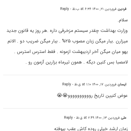
فردین
فروردین ۲۱, ۱۴۰۰ at ۶:۳۶ ب٫ظ
- Reply
سلام.
وزارت بهداشت چقدر سیستم مزخرفی داره .هر روز یه قانون جدید
میزارن .ببار میگن زبان مصوب ۲۵% . ببار میگن ضریب دو . الانم
یهو میان میگن آخر اردیبهشت ازمونه . فقط استرس استرس .
لامصبا بس کنین دیگه . همون تیرماه بزارین آزمون رو .
ایسان
فروردین ۱۷, ۱۴۰۰ at ۱:۱۰ ق٫ظ
- Reply
عوض کنیین تاریخ روووووووووو😭😭
علی
فروردین ۱۳, ۱۴۰۰ at ۲:۴۹ ق٫ظ
- Reply
زمان ارشد خیلی روده کاش عقب بیوفته