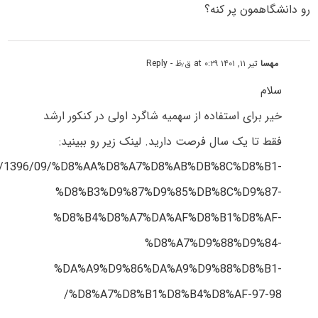
رو دانشگاهمون پر کنه؟
مهسا
تیر ۱۱, ۱۴۰۱ at ۰:۲۹ ق٫ظ
- Reply
سلام
خیر برای استفاده از سهمیه شاگرد اولی در کنکور ارشد
فقط تا یک سال فرصت دارید. لینک زیر رو ببینید:
st.ir/1396/09/%D8%AA%D8%A7%D8%AB%DB%8C%D8%B1-
%D8%B3%D9%87%D9%85%DB%8C%D9%87-
%D8%B4%D8%A7%DA%AF%D8%B1%D8%AF-
%D8%A7%D9%88%D9%84-
%DA%A9%D9%86%DA%A9%D9%88%D8%B1-
%D8%A7%D8%B1%D8%B4%D8%AF-97-98/