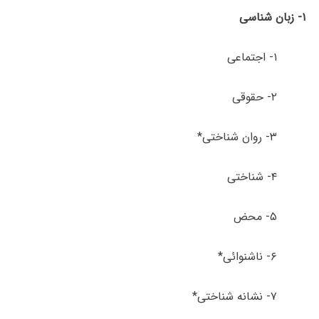
۱- زبان شناسی
۱- اجتماعی
۲- حقوقی
۳- روان شناختی*
۴- شناختی
۵- محض
۶- ناشنوائی*
۷- نشانه شناختی*