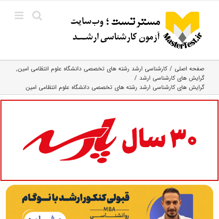
Ski
t
conten
صفحه اصلی
کارشناسی ارشد رﺷﺘﻪ ﻫﺎی تخصصی داﻧﺸﮕﺎه ﻋﻠﻮم انتظامی اﻣﻴﻦ
گرایش های کارشناسی ارشد
گرایش های کارشناسی ارشد رشته های تخصصی دانشگاه علوم انتظامی امین