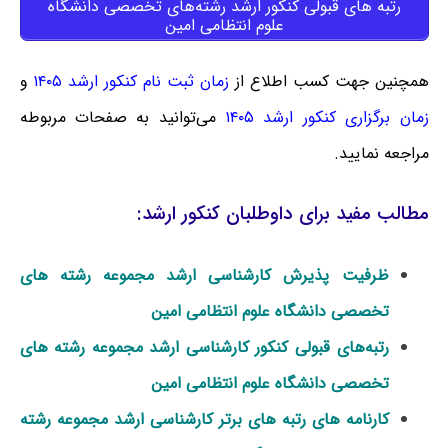
رتبه های قبولی کنکور ارشد رشته‌های تخصصی دانشگاه
علوم انتظامی امین
همچنین جهت کسب اطلاع از
زمان ثبت نام کنکور ارشد ۱۴۰۵
و
زمان برگزاری کنکور ارشد ۱۴۰۵
می‌توانید به صفحات مربوطه
مراجعه نمایید.
مطالب مفید برای داوطلبان کنکور ارشد:
ظرفیت پذیرش کارشناسی ارشد ﻣﺠﻤﻮﻋﻪ رﺷﺘﻪ ﻫﺎی
تخصصی داﻧﺸﮕﺎه ﻋﻠﻮم اﻧﺘﻈﺎمی اﻣﻴﻦ
رتبه‌های قبولی کنکور کارشناسی ارشد ﻣﺠﻤﻮﻋﻪ رﺷﺘﻪ ﻫﺎی
تخصصی داﻧﺸﮕﺎه ﻋﻠﻮم اﻧﺘﻈﺎمی اﻣﻴﻦ
کارنامه های رتبه های برتر کارشناسی ارشد ﻣﺠﻤﻮﻋﻪ رﺷﺘﻪ