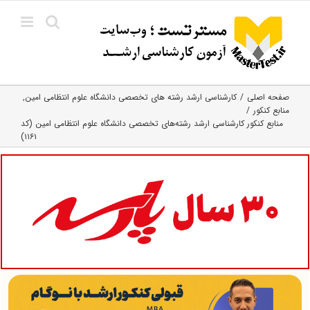
Ski
t
conten
صفحه اصلی
کارشناسی ارشد رﺷﺘﻪ ﻫﺎی تخصصی داﻧﺸﮕﺎه ﻋﻠﻮم انتظامی اﻣﻴﻦ
منابع کنکور
منابع کنکور کارشناسی ارشد رشته‌های تخصصی دانشگاه علوم انتظامی امین (کد
۱۱۶۱)