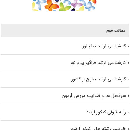
مطالب مهم
کارشناسی ارشد پیام نور
کارشناسی ارشد فراگیر پیام نور
کارشناسی ارشد خارج از کشور
سرفصل ها و ضرایب دروس آزمون
رتبه قبولی کنکور ارشد
ظرفیت رشته های کنکور ارشد