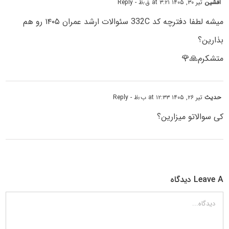
افشین
تیر ۳۰, ۱۴۰۵ at ۳:۲۱ ق٫ظ
- Reply
میشه لطفا دفترچه کد 332C سئوالات ارشد عمران ۱۴۰۵ رو هم
بذارین؟
متشکرم🙏🌹
حدیث
تیر ۲۶, ۱۴۰۵ at ۱۲:۳۳ ب٫ظ
- Reply
کی سوالاتو میزارین؟
Leave A دیدگاه
دیدگاه