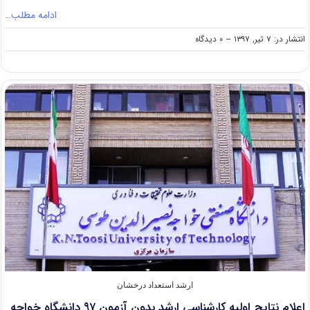
ادامه مطلب…
on
انتشار در: ۷ تیر, ۱۳۹۷
--
۰ دیدگاه
فراخوان
پذیرش
کارشناسی
ارشد
بدون
آزمون
دانشگاه
راهبرد
شمال
در
سال
۹۷
ارشد استعداد درخشان
اعلام نتایج اولیه کارشناسی ارشد بدون آزمون ۹۷ دانشگاه خواجه