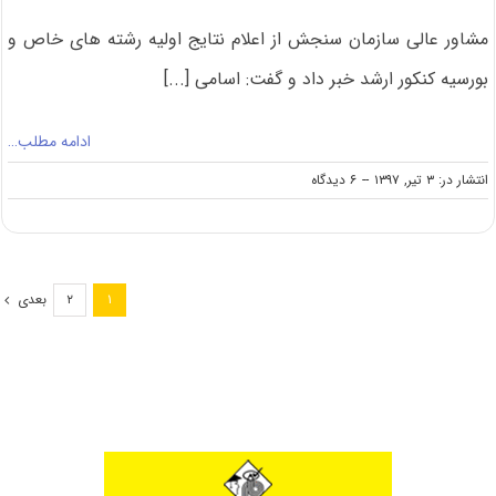
مشاور عالی سازمان سنجش از اعلام نتایج اولیه رشته های خاص و
بورسیه کنکور ارشد خبر داد و گفت: اسامی [...]
ادامه مطلب…
on
انتشار در: ۳ تیر, ۱۳۹۷
--
۶ دیدگاه
امروز؛
اعلام
نتایج
اولیه
رشته
بعدی
۲
۱
های
خاص
و
بورسیه
کنکور
ارشد
۹۷