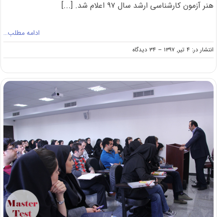
هنر آزمون کارشناسی ارشد سال ۹۷ اعلام شد. [...]
ادامه مطلب…
on
انتشار در: ۴ تیر, ۱۳۹۷
--
۳۴ دیدگاه
آغاز
آزمون
ها
و
پروژه
های
عملی
رشته
های
هنر
کنکور
ارشد
۹۷
از
۱۰
تیر