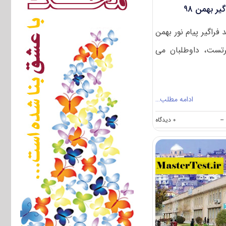
ر بهمن ۹۸
فراگیر پیام نور بهمن
ترتست، داوطلبان می
ادامه مطلب…
on
--
۰ دیدگاه
شروع
ثبت
نام
کنکور
ارشد
فراگیر
بهمن
۹۸