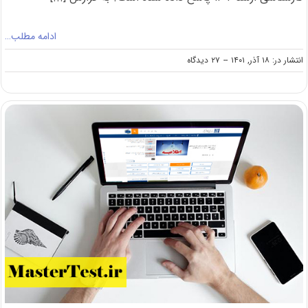
ادامه مطلب…
on
انتشار در: ۱۸ آذر, ۱۴۰۱
--
۲۷ دیدگاه
پاسخ
به
سوالات
متداول
ثبت‌نام
کنکور
ارشد
۱۴۰۲