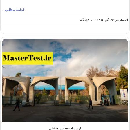
ادامه مطلب…
on
انتشار در: ۲۶ آذر, ۱۴۰۱
--
۵ دیدگاه
ثبت
نام
بیش
از
۳۶۵هزار
نفر
در
کنکور
کارشناسی
ارشد
۱۴۰۲
تاکنون
ارشد استعداد درخشان