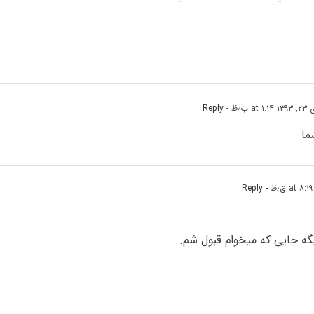
at ۱:۱ ب٫ظ
- Reply
ما
- Reply
گه جایی که میخوام قبول شم.