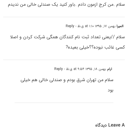
سلام .من کرج ازمون دادم .باور کنید یک صندلی خالی من ندیدم
المیرا
بهمن ۱۷, ۱۳۹۵ at ۱:۱۰ ق٫ظ
- Reply
سلام //یعنى تعداد ثبت نام کنندگان همگی شرکت کردن و اصلا
کسى غائب نبوده؟؟خیلى بعیده?
ارام
بهمن ۱۸, ۱۳۹۵ at ۹:۵۴ ق٫ظ
- Reply
سلام من تهران شرق بودم و صندلی خالی هم خیلی
بود
Leave A دیدگاه