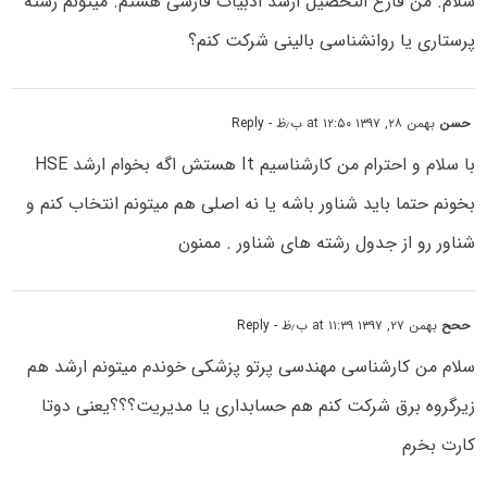
سلام. من فارغ التحصیل ارشد ادبیات فارسی هستم. میتونم رشته
پرستاری یا روانشناسی بالینی شرکت کنم؟
حسن
بهمن ۲۸, ۱۳۹۷ at ۱۲:۵۰ ب٫ظ
- Reply
با سلام و احترام من کارشناسیم It هستش اگه بخوام ارشد HSE
بخونم حتما باید شناور باشه یا نه اصلی هم میتونم انتخاب کنم و
شناور رو از جدول رشته های شناور . ممنون
ححح
بهمن ۲۷, ۱۳۹۷ at ۱۱:۳۹ ب٫ظ
- Reply
سلام من کارشناسی مهندسی پرتو پزشکی خوندم میتونم ارشد هم
زیرگروه برق شرکت کنم هم حسابداری یا مدیریت؟؟؟یعنی دوتا
کارت بخرم