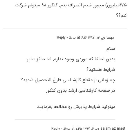
۴/۵میلیون) مجبور شدم انصراف بدم. کنکور ۹۸ میتونم شرکت
کنم؟؟
مهسا
دی ۱۳, ۱۳۹۷ at ۶:۱۶ ب٫ظ
- Reply
سلام
بدین لحاظ که موردی وجود نداره. اما حائز سایر
شرایط هستید؟
چه زمانی از مقطع کارشناسی فارغ التحصیل شدید؟
در صفحه
کارشناسی ارشد بدون کنکور
میتونید شرایط پذیرش رو مطالعه بفرمایید.
salam az mast
دی ۶, ۱۳۹۷ at ۱:۴۵ ب٫ظ
- Reply