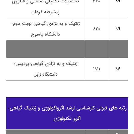
۹۹
۶۷۰
تحصیلات تکمیلی صنعتی و فناوری
پیشرفته کرمان
ژنتیک و به نژادی گیاهی-نوبت دوم-
۸۲۰
۹۹
دانشگاه یاسوج
ژنتیک و به نژادی گیاهی-پردیس-
۱۹۱۱
۹۶
دانشگاه زابل
رتبه های قبولی کارشناسی ارشد اﮔﺮواﻛﻮﻟﻮژی و ژنتیک ﮔﻴﺎهی-
اگرو تکنولوژی