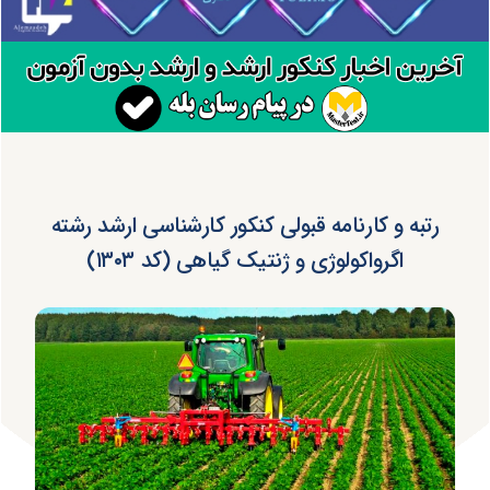
رتبه و کارنامه قبولی کنکور کارشناسی ارشد رشته
اﮔﺮواﻛﻮﻟﻮژی و ژنتیک ﮔﻴﺎهی (کد ۱۳۰۳)