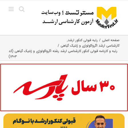
Ski
t
conten
صفحه اصلی
رتبه قبولی کنکور ارشد
کارشناسی ارشد اگرواکولوژی و ژنتیک گیاهی
رتبه و کارنامه قبولی کنکور کارشناسی ارشد رشته اﮔﺮواﻛﻮﻟﻮژی و ژنتیک ﮔﻴﺎهی (کد
۱۳۰۳)