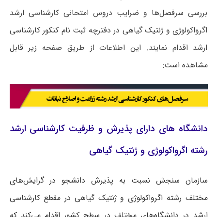
بررسی سرفصل‌ها و ضرایب دروس امتحانی کارشناسی ارشد
اﮔﺮواﻛﻮﻟﻮژی و ژنتیک ﮔﻴﺎهی در دفترچه ثبت نام کنکور کارشناسی
ارشد اقدام نمایند. این اطلاعات از طریق صفحه زیر قابل
مشاهده است:
دانشگاه های دارای پذیرش و ظرفیت کارشناسی ارشد
رشته اﮔﺮواﻛﻮﻟﻮژی و ژنتیک ﮔﻴﺎهی
سازمان سنجش نسبت به پذیرش دانشجو در گرایش‌های
مختلف رشته اﮔﺮواﻛﻮﻟﻮژی و ژنتیک ﮔﻴﺎهی در مقطع کارشناسی
ارشد در دانشگاه‌های مختلف در سطح کشور اقدام می‌کند که