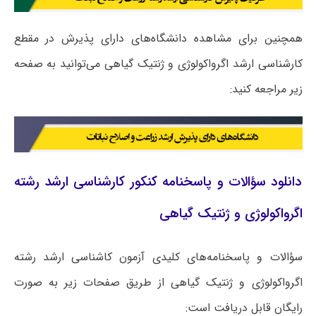
همچنین برای مشاهده دانشگاه‌های دارای پذیرش در مقطع
کارشناسی ارشد اﮔﺮواﻛﻮﻟﻮژی و ژنتیک ﮔﻴﺎهی می‌توانید به صفحه
زیر مراجعه کنید:
دانلود سؤالات و پاسخنامه کنکور کارشناسی ارشد رشته
اﮔﺮواﻛﻮﻟﻮژی و ژنتیک ﮔﻴﺎهی
سؤالات و پاسخنامه‌های کلیدی آزمون کاشناسی ارشد رشته
اﮔﺮواﻛﻮﻟﻮژی و ژنتیک ﮔﻴﺎهی از طریق صفحات زیر به صورت
رایگان قابل دریافت است: