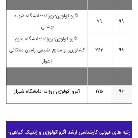
اگرواکولوژی-روزانه-دانشگاه شهید
۷۹
۹۹
بهشتی
اگرواکولوژی-روزانه-دانشگاه علوم
۹۹
۲۶۲
کشاورزی و منابع طبیعی رامین ملاثانی
اهواز
۹۶
۱۷۵
اگرو اکولوژی-روزانه-دانشگاه شیراز
رتبه های قبولی کارشناسی ارشد اﮔﺮواﻛﻮﻟﻮژی و ژنتیک ﮔﻴﺎهی-