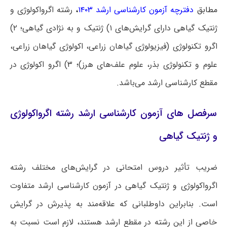
مطابق
دفترچه آزمون کارشناسی ارشد ۱۴۰۳
،
رشته اﮔﺮواﻛﻮﻟﻮژی و
ژنتیک ﮔﻴﺎهی دارای گرایش‌های ۱) ژنتیک و به نژادی گیاهی؛ ۲)
اگرو تکنولوژی (فیزیولوژی گیاهان زراعی، اکولوژی گیاهان زراعی،
علوم و تکنولوژی بذر، علوم علف‌های هرز)؛ ۳) اگرو اکولوژی در
مقطع کارشناسی ارشد می‌باشد.
سرفصل های آزمون کارشناسی ارشد رشته اﮔﺮواﻛﻮﻟﻮژی
و ژنتیک ﮔﻴﺎهی
ضریب تأثیر دروس امتحانی در گرایش‌های مختلف رشته
اﮔﺮواﻛﻮﻟﻮژی و ژنتیک ﮔﻴﺎهی در آزمون کارشناسی ارشد متفاوت
است. بنابراین داوطلبانی که علاقه‌مند به پذیرش در گرایش
خاصی از این رشته در مقطع ارشد هستند، لازم است نسبت به