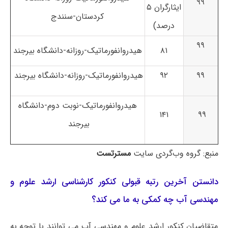
۹۹
ایثارگران ۵
کردستان-سنندج
درصد)
۹۹
۸۱
هیدروانفورماتیک-روزانه-دانشگاه بیرجند
۹۹
۹۲
هیدروانفورماتیک-روزانه-دانشگاه بیرجند
هیدروانفورماتیک-نوبت دوم-دانشگاه
۱۴۱
۹۹
بیرجند
منبع: گروه وب‌گردی سایت
مسترتست
دانستن آخرین رتبه قبولی کنکور کارشناسی ارشد علوم و
مهندسی آب چه کمکی به ما می کند؟
متقاضیان کنکور ارشد علوم و مهندسی آب می توانند با توجه به