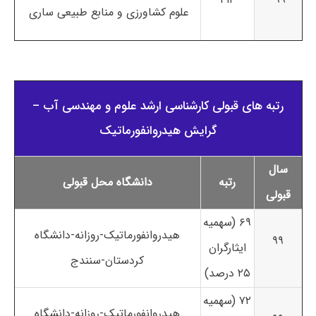
علوم کشاورزی و منابع طبیعی ساری
رتبه های قبولی کارشناسی ارشد علوم و مهندسی آب –
گرایش هیدروانفورماتیک
سال
رتبه
دانشگاه محل قبولی
قبولی
۶۹ (سهمیه
هیدروانفورماتیک-روزانه-دانشگاه
۹۹
ایثارگران
کردستان-سنندج
۲۵ درصد)
۷۲ (سهمیه
هیدروانفورماتیک-روزانه-دانشگاه