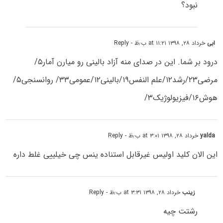
نبود؟
ابی
خرداد ۲۸, ۱۳۹۸ at ۱۱:۲۱ ب٫ظ
- Reply
درود بر شما. این در صدای منه آزاد بالینی رو میارن آمار۵/
مرضی۲۳/رشد۱۲/علم النفس۱۹/بالینی۱۲/عمومی۳۳/ روانسنجی۵/
هوش۱۶/فیزیولوژیک۳/
yalda
خرداد ۲۸, ۱۳۹۸ at ۳:۰۱ ب٫ظ
- Reply
این الان کلید اولیس غیرقابل استناده ینس چی خیلییی غلط داره
زینب
خرداد ۲۸, ۱۳۹۸ at ۳:۳۱ ب٫ظ
- Reply
رشتت چیه