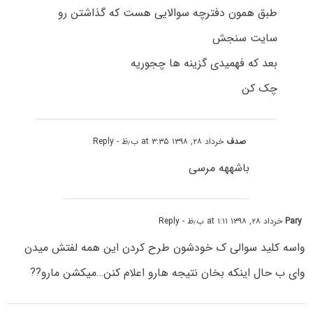
طبق همون دفترچه سوالایی هست که گذاشتن رو
سایت سنجش
بعد که فهمیدی گزینه ها چجوریه
چک کن
صدف
خرداد ۲۸, ۱۳۹۸ at ۳:۳۵ ب٫ظ
- Reply
باشههه مرسی
Pary
خرداد ۲۸, ۱۳۹۸ at ۱:۱۱ ب٫ظ
- Reply
واسه کلید سوالی ک خودشون طرح کردن این همه لفتش میدن
وای ب حال اینکه بخان نتیجه هارو اعلام کنن…میکشن مارو??