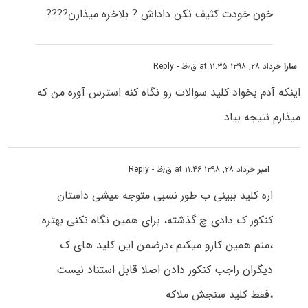
خون خودت کثیف نکن داداش ? بلاخره میذارن????
سارا
خرداد ۲۸, ۱۳۹۸ at ۱۱:۳۵ ق٫ظ
- Reply
اینکه آدم بخواد کلید سوالات رو نگاه کنه استرس آوره من که
میذارم نتیجه بیاد
امیر
خرداد ۲۸, ۱۳۹۸ at ۱۱:۴۶ ق٫ظ
- Reply
اره کلید ببینی ب طور نسبی متوجه میشی داستان
کنکور ک دادی چ گذشته، برای همین نگاه نکنی بهتره
،منم همین کارو میکنم ،درضمن این کلید های ک
دیگران راجب کنکور دادن اصلا قابل استناد نیست
،فقط کلید سنجش ملاکه