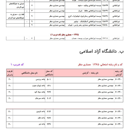
ب. دانشگاه آزاد اﺳﻼمی