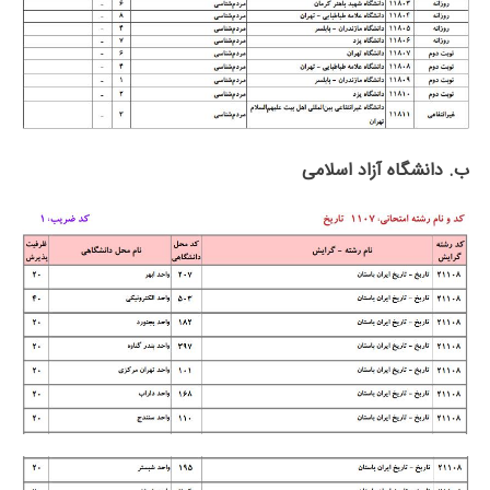
ب. دانشگاه آزاد اﺳﻼمی