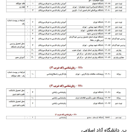
ب. دانشگاه آزاد اﺳﻼمی