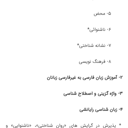
۵- محض
۶- ناشنوائی*
۷- نشانه شناختی*
۸- فرهنگ نویسی
۲- آموزش زبان فارسی به غیرفارسی زبانان
۳- واژه ­گزینی و اصطلاح شناسی
۴- زبان شناسی رایانشی
* پذیرش در گرایش های «روان شناختی»، «ناشنوایی» و