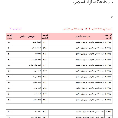
ب. دانشگاه آزاد اﺳﻼمی
<