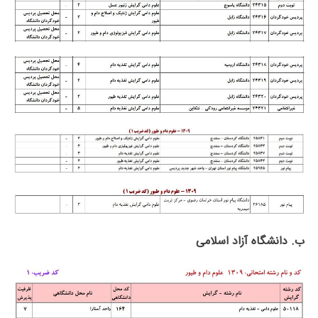
ب. دانشگاه آزاد اﺳﻼمی