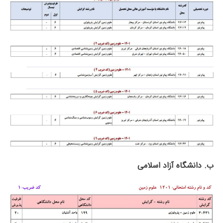
ب. دانشگاه آزاد اﺳﻼمی