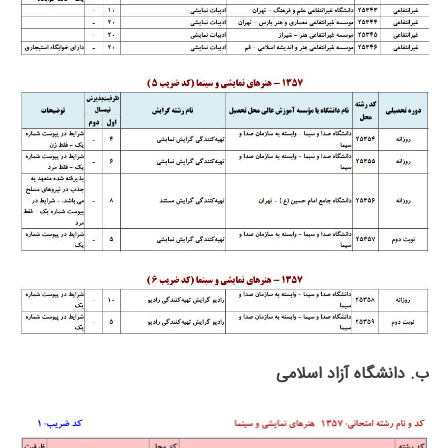
ب. دانشگاه آزاد اﺳﻼمی