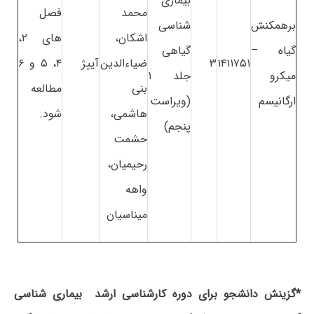
بیماری
محمد
فصل
برهمکنش
شناسی
اشکان،
های ۲،
گیاه –
گیاهی
۱۴۱۱۷۵۱
۳
ضیاءالدین
آییژ
۴، ۵ و ۶
میکرو
جلد ۱
بنی
مطالعه
ارگانیسم
(ویراست
هاشمی،
شود.
پنجم)
حشمت
رحیمیان،
واهه
میناسیان
*گزینش دانشجو برای دوره کارشناسی ارشد بیماری شناسی