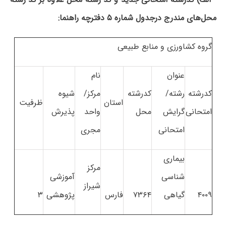
محل‌های مندرج درجدول شماره ۵ دفترچه راهنما:
گروه کشاورزی و منابع طبیعی
عنوان
نام
کدرشته
رشته/
کدرشته
مرکز/
شیوه
استان
ظرفیت
امتحانی
گرایش
محل
واحد
پذیرش
امتحانی
مجری
بیماری
مرکز
شناسی
آموزشی
شیراز
۴۰۰۹
گیاهی
۷۳۶۴
فارس
پژوهشی
۳