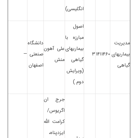
انگلیسی)
اصول
مبارزه با
مدیریت
دانشگاه
بیماریهای
علی آهون
بیماریهای
۱۴۱۱۴۶۰
۳
صنعتی
—
گیاهی
منش
گیاهی
اصفهان
(ویرایش
دوم )
جرج ان
اگریوس/
کرامت الله
ایزدپناه،