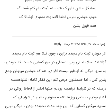
ومشکل مادی دارم ک نتونستم ثبت نام کنم شما اگه
خوب خوندی نترس لطفا قضاوت ممنوع .ایشالا ک
همه قبول بشن
زهرا
اسفند ۲۷, ۱۳۹۸ at ۷:۵۹ ب٫ظ
- Reply
اکر دوباره ثبت نام مجدد بزارن ، چون قبلا هم ثبت نام مجدد
گزاشتند عملا ناحقی وبی انصافی در حق کسایی هست که خوندن ،
یه سریا میگن نه اینطور نیست افرادی هم که خوندن میتونن جمع
بندی کنن ، اما خدمتتون عرض کنم این تفکر کاملا اشتباهست
درسته که در شرایط قرنطینه بودیم منتها انقدر از لحاظ روانی در
فشار بودیم ، بعضی روزها نشده بخونیم ، الان در شرایطی که
تمدید میکنن کسایی که این چند مدت نخونده بودن ، میگن تیری