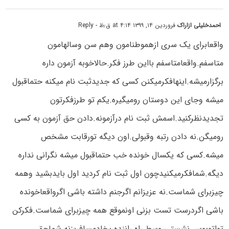
احمدخلیلی ازاراک
فروردین ۱۴, ۱۳۹۹ at ۴:۱۴ ق٫ظ
- Reply
واقعابرای یک سری ازهموطنامون وهم سن وسالهامون
متاسفم.واقعامتاسفم بااین طرز فکر.حالاخوبه آزمون داره
برگزارمیشه.اینهافکرمیکنن کسی که جدیدثبت نام میکنه حتماقبول
میشه وجای این دوستان رومیگیره.یکم تو طرزفکرتون
تجدیدنظرکنید.اسمش ثبت نام درآزمونه.دادن حق آزمون به کسی
رومیگن.نه دادن رتبه وقبولی.اون دیگه تورقابت مشخص
میشه.کسی که یکسال خونده خب حتماقبول میشه نگرانی نداره
دیگه.شمافکرمیکنیدچون اول ثبت نام کردید اول بایدبشید وهمه
چیزبرای شماست.نه عزیزانم اگرجنم داشته باشی اگرواقعاخونده
باشی اگردرست تست بزنی اونموقع همه چیزبرای شماست.فکرکن
تواتوبوس نشستی وسط راه راننده بخادمسافربزنه شماحق