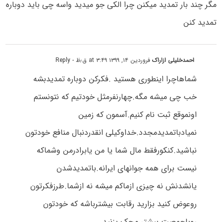
مگر چند بار تمدید میکنن چرا الکی جو میدید واسه چی باید دوباره
تمدید کنن
احمدخلیلی ازاراک
فروردین ۱۴, ۱۳۹۹ at ۳:۴۹ ق٫ظ
- Reply
شماهاچرا اینطوری هستید .فکرکن دوباره تمدیدبشه
خب چی میشه مگه.چهارنفرمثل خودتیم که نتونستم
اونموقع ثبت نام کنیم.آسمون که زمین
نمیادباتمدیدمجدد.خداوکیلی انقدردنبال منافع خودتون
نباشید.کنکورفقط مال شما یا من یابرادرمن وشماکه
نیست برای همه جوانهای ایرانه.باتمدیدشدن
یانشدنش نه چیزی ازماکم میشه نه ازشما.طرزفکرتون
روعوض کنید بزارید رقابت بیشترباشه که خودتون
روباجمعیت بیشتر محک بزنید.