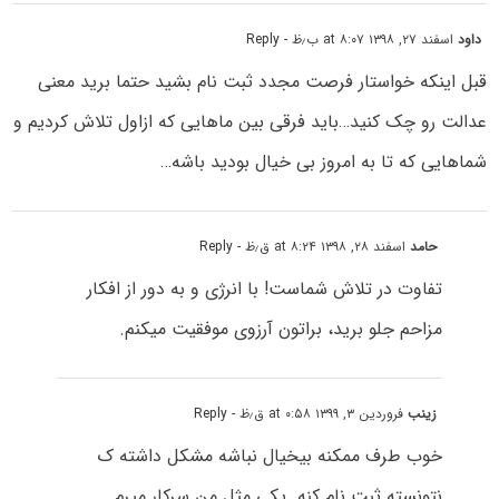
داود
اسفند ۲۷, ۱۳۹۸ at ۸:۰۷ ب٫ظ
- Reply
قبل اینکه خواستار فرصت مجدد ثبت نام بشید حتما برید معنی
عدالت رو چک کنید…باید فرقی بین ماهایی که ازاول تلاش کردیم و
شماهایی که تا به امروز بی خیال بودید باشه…
حامد
اسفند ۲۸, ۱۳۹۸ at ۸:۲۴ ق٫ظ
- Reply
تفاوت در تلاش شماست! با انرژی و به دور از افکار
مزاحم جلو برید، براتون آرزوی موفقیت میکنم.
زینب
فروردین ۳, ۱۳۹۹ at ۰:۵۸ ق٫ظ
- Reply
خوب طرف ممکنه بیخیال نباشه مشکل داشته ک
نتونسته ثبت نام کنه .یکی مثل من سرکار میرم