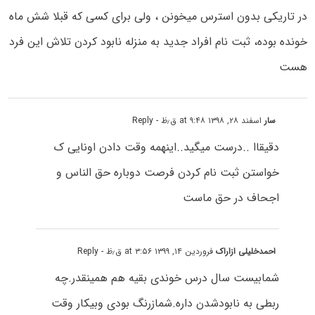
در تاریکی بدون استرس میخونن ، ولی برای کسی که قبلا شش ماه
خونده بوده، ثبت نام افراد جدید به منزله نابود کردن تلاش این فرد
هست
سار
اسفند ۲۸, ۱۳۹۸ at ۹:۴۸ ق٫ظ
- Reply
دقیقاا ..درست میگید..اینهمه وقت دادن اونایی ک
خواستن ثبت نام کردن فرصت دوباره حق الناس و
اجحاف در حق ماست
احمدخلیلی ازاراک
فروردین ۱۴, ۱۳۹۹ at ۳:۵۶ ق٫ظ
- Reply
شمابیست سال درس خوندی بقیه هم همینقدر.چه
ربطی به نابودشدن داره.شمازرنگ بودی وبیکار وقت