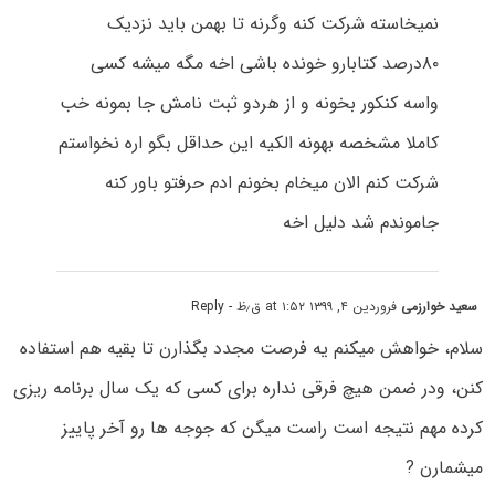
نمیخاسته شرکت کنه وگرنه تا بهمن باید نزدیک
۸۰درصد کتابارو خونده باشی اخه مگه میشه کسی
واسه کنکور بخونه و از هردو ثبت نامش جا بمونه خب
کاملا مشخصه بهونه الکیه این حداقل بگو اره نخواستم
شرکت کنم الان میخام بخونم ادم حرفتو باور کنه
جاموندم شد دلیل اخه
سعید خوارزمی
فروردین ۴, ۱۳۹۹ at ۱:۵۲ ق٫ظ
- Reply
سلام، خواهش میکنم یه فرصت مجدد بگذارن تا بقیه هم استفاده
کنن، ودر ضمن هیچ فرقی نداره برای کسی که یک سال برنامه ریزی
کرده مهم نتیجه است راست میگن که جوجه ها رو آخر پاییز
میشمارن ?