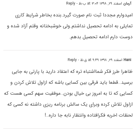
آرمان
اسفند ۲۹, ۱۳۹۸ at ۳:۰۴ ب٫ظ
- Reply
امیدوارم مجددا ثبت نام صورت گیرد.بنده بخاطر شرایط کاری
تمایلی به ادامه تحصیل نداشتم.ولی خوشبختانه وقتم آزاد شده و
دوست دارم ادامه تحصیل بدهم.
Hani
اسفند ۲۹, ۱۳۹۸ at ۹:۴۹ ق٫ظ
- Reply
ظاهرا طرز فکر شمااشتباه تره که اعتقاد دارید با پارتی به جایی
برسید…قطعا باید فرقی بین کسایی باشه که ازاول تلاش کردن و
کسایی که تا به امروز بی خیال بودن…موفقیت سهم کسی هست که
ازاول تلاش کرده وبرای یک سالش برنامه ریزی داشته نه کسی که
لحظات اخربه فکرافتاده وانتظار نابه جا داره…!