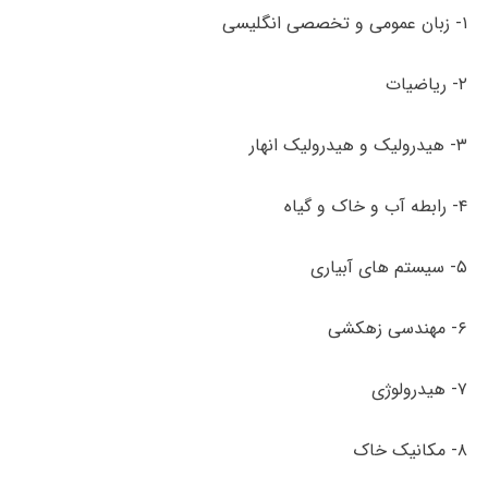
۱- زبان عمومی و تخصصی انگلیسی
۲- ریاضیات
۳- هیدرولیک و هیدرولیک انهار
۴- رابطه آب و خاک و گیاه
۵- سیستم­ های آبیاری
۶- مهندسی زهکشی
۷- هیدرولوژی
۸- مکانیک خاک