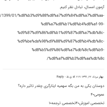
آزمون امسال، تبادل نظر کنیم.
t.ir/1399/01/%d8%b3%d9%88%d8%a7%d9%84%d8%a7%d8%aa-
%d8%a7%d8%b1%d8%b4%d8%af-99-
%d9%87%d9%86%d8%b1%d9%87%d8%a7%db%8c-
%d9%be%da%98%d9%88%d9%87%d8%b4%db%8c-
%d8%b5%d9%86%d8%a7%db%8c%d8%b9-
%d8%af%d8%b3%d8%aa%db%8c/
بهار
مرداد ۲۲, ۱۳۹۹ at ۲:۲۱ ق٫ظ
- Reply
دوستان یکی به من بگه سهمیه ایثارگری چقدر تاثیر داره؟
عمومی۴۰
تخصصی اموزش۴۰تخصصی ترجمه۱۰