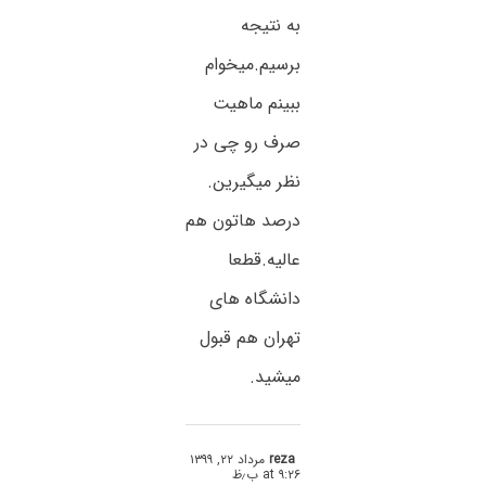
به نتیجه
برسیم.میخوام
ببینم ماهیت
صرف رو چی در
نظر میگیرین.
درصد هاتون هم
عالیه.قطعا
دانشگاه های
تهران هم قبول
میشید.
reza
مرداد ۲۲, ۱۳۹۹
at ۹:۲۶ ب٫ظ