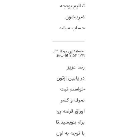
تنظیم بودجه
ضریبشون
حساب میشه
حسابداری
مرداد ۲۲,
۱۳۹۹ at ۷:۵۴ ب٫ظ
رضا عزیز
در پایین ازتون
خواستم ثبت
صرف و کسر
اوراق قرضه رو
برام بنویسید.تا
با توجه به اون