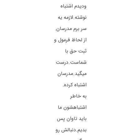
ودیدم اشتباه
نوشته.لازمه یه
سر برم مدرسان.
از لحاظ فرمول و
ثبت حق با
شماست.درست
میگید.مدرسان
اشتباه کرده.
به خاطر
اشتباهشون ما
باید تاوان پس
بدیم.دنبالش رو