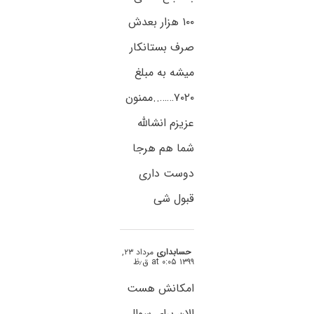
۱۰۰ هزار بعدش
صرف بستانکار
میشه به مبلغ
۷۰۲۰……..ممنون
عزیزم انشالله
شما هم هرجا
دوست داری
قبول شی
حسابداری
مرداد ۲۳,
۱۳۹۹ at ۰:۰۵ ق٫ظ
امکانش هست
الان برای سوال