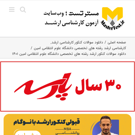
Ski
t
conten
صفحه اصلی
دانلود سوالات کنکور کارشناسی ارشد
کارشناسی ارشد رﺷﺘﻪ ﻫﺎی تخصصی داﻧﺸﮕﺎه ﻋﻠﻮم انتظامی اﻣﻴﻦ
دانلود سوالات کنکور ارشد رشته های تخصصی دانشگاه علوم انتظامی امین ۱۴۰۱