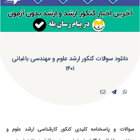
دانلود سوالات کنکور ارشد ﻋﻠﻮم و ﻣﻬﻨﺪسی باغبانی
۱۴۰۱
سوالات و پاسخنامه کلیدی کنکور کارشناسی ارشد ﻋﻠﻮم و