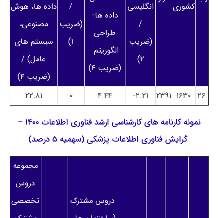
کشوری
انگلیسی
/
داده ها، هوش
داده ها-
/
(ضریب
مصنوعی،
طراحی
(ضریب
۱)
سیستم های
الگوریتم
۲)
عامل) /
(ضریب ۴)
(ضریب ۴)
۲۲.۸۱
۰
۴.۴۴
۲.۲۱-
۲۳۹۱
۱۶۳۰
۲۶
نمونه کارنامه های کارشناسی ارشد فناوری اطلاعات ۱۴۰۰ –
گرایش فناوری اطلاعات پزشکی (سهمیه ۵ درصد)
مجموعه
دروس
دروس مشترک
تخصصی