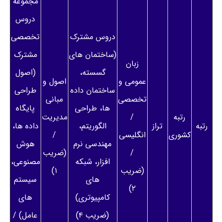
مجموعه
دروس
دروس مشترک
تخصصی
(ساختمان های
مشترک
زبان
گسسته،
(اصول
عمومی و
اصول و
ساختمان داده
طراحی
تخصصی
مبانی
ها، طراحی
پایگاه
رتبه
/
مدیریت
رتبه
تراز
الگوریتم،
داده ها،
کشوری
انگلیسی
/
مهندسی نرم
هوش
/
(ضریب
افزار، شبکه
مصنوعی،
(ضریب
۱)
های
سیستم
۲)
کامپیوتری)
های
(ضریب ۴)
عامل) /