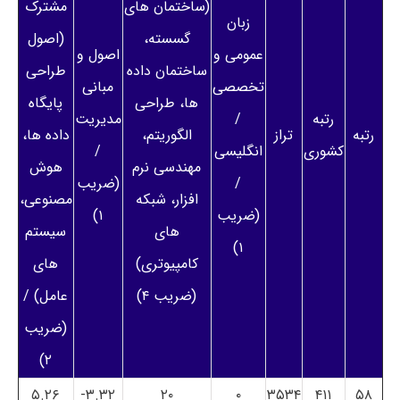
(ساختمان های
مشترک
زبان
گسسته،
(اصول
عمومی و
اصول و
ساختمان داده
طراحی
تخصصی
مبانی
ها، طراحی
پایگاه
رتبه
/
مدیریت
رتبه
تراز
الگوریتم،
داده ها،
کشوری
انگلیسی
/
مهندسی نرم
هوش
/
(ضریب
افزار، شبکه
مصنوعی،
(ضریب
۱)
های
سیستم
۱)
کامپیوتری)
های
(ضریب ۴)
عامل) /
(ضریب
۲)
۵.۲۶
۳.۳۲-
۲۰
۰
۳۵۳۴
۴۱۱
۵۸