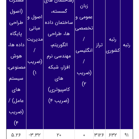
(ساختمان های
مشترک
زبان
گسسته،
(اصول
عمومی و
اصول و
ساختمان داده
طراحی
تخصصی
مبانی
ها، طراحی
پایگاه
رتبه
/
مدیریت
رتبه
تراز
الگوریتم،
داده ها،
کشوری
انگلیسی
/
مهندسی نرم
هوش
/
(ضریب
افزار، شبکه
مصنوعی،
(ضریب
۱)
های
سیستم
۲)
کامپیوتری)
های
(ضریب ۴)
عامل) /
(ضریب
۴)
۵.۲۶
۳.۳۲-
۲۰
۰
۳۱۲۶
۶۳۲
۹۱