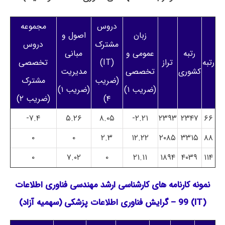
دروس
مجموعه
زبان
اصول و
مشترک
دروس
رتبه
عمومی و
مبانی
رتبه
تراز
(IT)
تخصصی
کشوری
تخصصی
مدیریت
(ضریب
مشترک
(ضریب ۱)
(ضریب ۱)
۴)
(ضریب ۲)
۷.۴-
۵.۲۶
۸.۰۵
۲.۲۱-
۲۳۹۳
۲۳۴۷
۶۶
۰
۰
۲.۳
۱۲.۲۲
۲۰۸۵
۳۳۱۵
۸۸
۰
۷.۰۲
۰
۲۱.۱۱
۱۸۹۴
۴۰۳۹
۱۱۴
نمونه کارنامه های کارشناسی ارشد مهندسی فناوری اطلاعات
(IT) 99 – گرایش فناوری اطلاعات پزشکی (سهمیه آزاد)