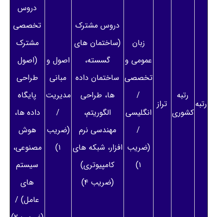
دروس
دروس مشترک
تخصصی
زبان
(ساختمان های
مشترک
عمومی و
گسسته،
اصول و
(اصول
تخصصی
ساختمان داده
مبانی
طراحی
رتبه
/
ها، طراحی
مدیریت
پایگاه
رتبه
تراز
کشوری
انگلیسی
الگوریتم،
/
داده ها،
/
مهندسی نرم
(ضریب
هوش
(ضریب
افزار، شبکه های
۱)
مصنوعی،
۱)
کامپیوتری)
سیستم
(ضریب ۴)
های
عامل) /