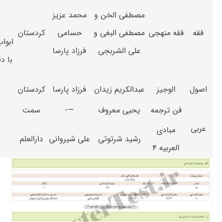
مصطفی الخن و
محمد عزیز
فقه
فقه منهجی
مصطفی البغی و
حسامی
کردستان
ابوا
علی الشربجی
فرزاد پارسا
با د
اصول
الوجیز
عبدالکریم زیدان
فرزاد پارسا
کردستان
فن ترجمه
یحیی معروف
—-
سمت
عربی
مبادی
رشید شرتوتی
علی شیروانی
دارالعلم
العربیه ۴