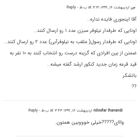
س
اردیبهشت ۱۶, ۱۳۹۹ at ۳:۳۱ ب٫ظ
- Reply
آقا اینجوری فایده نداره..
اونایی که طرفدار نیلوفر سبزن عدد ۱ رو ارسال کنند..
اونایی که طرفدار رسول( ملقب به نیلوفرآبی) عدد ۲ رو ارسال کنند..
ضمنن از بین افرادی که گزینه درست رو انتخاب کنند به ۱۰ نفر به
قید قرعه زمان جدید کنکور ارشد گفته میشه..
باتشکر
??
niloofar Ihavandi
اردیبهشت ۱۶, ۱۳۹۹ at ۳:۴۳ ب٫ظ
- Reply
وااای?????خیلی خوووبین همتون.