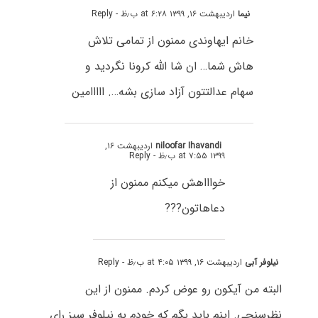
نیما
اردیبهشت ۱۶, ۱۳۹۹ at ۶:۲۸ ب٫ظ
- Reply
خانم ایهاوندی ممنون از تمامی تلاش
هاش شما… ان شا الله کرونا نگردید و
سهام عدالتتون آزاد سازی بشه…. ااااامین
niloofar Ihavandi
اردیبهشت ۱۶,
۱۳۹۹ at ۷:۵۵ ب٫ظ
- Reply
خواااهش میکنم ممنون از
دعاهاتون???
نیلوفر آبی
اردیبهشت ۱۶, ۱۳۹۹ at ۴:۰۵ ب٫ظ
- Reply
البته من آیکون رو عوض کردم. ممنون از این
نظرسنجی. اینم باید بگم که خودم به نیلوفر سبز رای