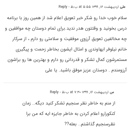
علی
اردیبهشت ۱۶, ۱۳۹۹ at ۵:۵۵ ب٫ظ
- Reply
سلام خوب خدا رو شکر خبر تعویق اعلام شد از همین روز با برنامه
درس بخونید و وقتتون هدر ندید‌.برای تمام دوستان چه موافقین و
چه مخالفین تعویق آرزوی موفقیت و سلامتی رو دارم ، از سرکار
خانم نیلوفر ایهاوندی و امثال ایشون بخاطر زحمت و پیگیری
مستمرشون کمال تشکر و قدردانی رو دارم و بهترین ها رو براشون
آرزومندم . دوستان عزیز موفق باشید. یا علی
س
اردیبهشت ۱۶, ۱۳۹۹ at ۷:۳۰ ب٫ظ
- Reply
از منم به خاطر نظر سنجیم تشکر کنید دیگه.. زمان
کنکورارو اعلام کردن به خاطر جایزه ایه که من برا
نظرسنجیم گذاشتم… بعله??