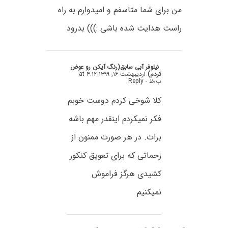
من برای شما متاسفم و امیدوارم به راه
راست هدایت شده باشی :))) بدرود
نیلوفر آبی سابق(رنگ آیکن رو عوض
کردم)
اردیبهشت ۱۶, ۱۳۹۹ at ۴:۱۲
ب٫ظ
- Reply
کلا شوخی کردم دوست خوبم
فکر نمیکردم اینقدر مهم باشه
برات. در هر صورت ممنون از
زحماتی که برای تعویق کنکور
کشیدی هرگز فراموش
نمیکنیم