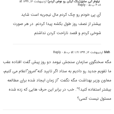
نیلوفر آبی سابق(رنگ آیکن رو عوض کردم)
اردیبهشت ۱۶, ۱۳۹۹ at
۴:۰۸ ب٫ظ
- Reply
آی پی خودم رو چک کردم مال نیجریه است شاید
بیشتر از نصف روز طول بکشه پیدا کردنم. در هر صورت
شوخی کردم و قصد ناراحت کردن نداشتم
Meh
اردیبهشت ۱۶, ۱۳۹۹ at ۱:۱۹ ب٫ظ
- Reply
مگه سخنگوی سازمان سنجش نیومد دو روز پیش گفت افتاده عقب
ما تقویم جدید رو دادیم به ستاد اگر تایید کنه”امروز”اعلام می کنیم،
معاون وزیر بهداشت مگه نگفت “از زمان ایجاد شده برای مطالعه
بیشتر استفاده کنید؟”. خب در برابر این حرف هایی که زده شده
مسئول نیست کسی؟