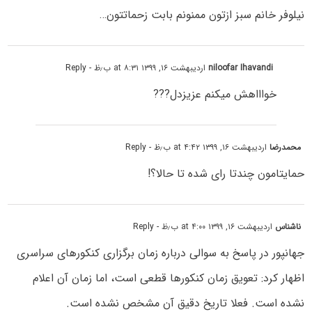
نیلوفر خانم سبز ازتون ممنونم بابت زحماتتون…
niloofar Ihavandi
اردیبهشت ۱۶, ۱۳۹۹ at ۸:۳۱ ب٫ظ
- Reply
خواااهش میکنم عزیزدل???
محمدرضا
اردیبهشت ۱۶, ۱۳۹۹ at ۴:۴۲ ب٫ظ
- Reply
حمایتامون چندتا رای شده تا حالا؟!
ناشناس
اردیبهشت ۱۶, ۱۳۹۹ at ۴:۰۰ ب٫ظ
- Reply
جهانپور در پاسخ به سوالی درباره زمان برگزاری کنکورهای سراسری
اظهار کرد: تعویق زمان کنکورها قطعی است، اما زمان آن اعلام
نشده است. فعلا تاریخ دقیق آن مشخص نشده است.