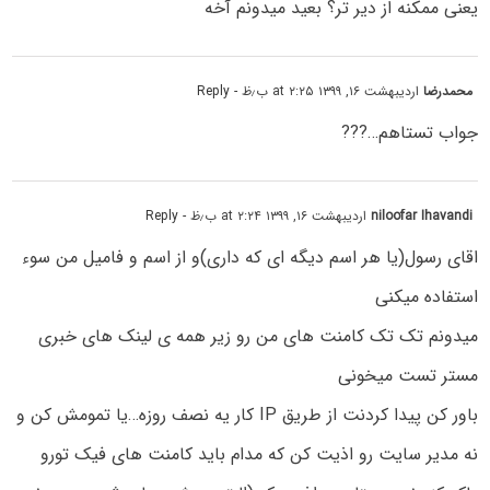
یعنی ممکنه از دیر تر؟ بعید میدونم آخه
محمدرضا
اردیبهشت ۱۶, ۱۳۹۹ at ۲:۲۵ ب٫ظ
- Reply
جواب تستاهم…???
niloofar Ihavandi
اردیبهشت ۱۶, ۱۳۹۹ at ۲:۲۴ ب٫ظ
- Reply
اقای رسول(یا هر اسم دیگه ای که داری)و از اسم و فامیل من سوء
استفاده میکنی
میدونم تک تک کامنت های من رو زیر همه ی لینک های خبری
مستر تست میخونی
باور کن پیدا کردنت از طریق IP کار یه نصف روزه…یا تمومش کن و
نه مدیر سایت رو اذیت کن که مدام باید کامنت های فیک تورو