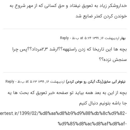
خداروشکر زیاد به تعویق نیفتاد و حق کسانی که از مهر شروع به
خوندن کردن کمتر ضایع شد
بهار
اردیبهشت ۱۶, ۱۳۹۹ at ۵:۲۴ ب٫ظ
- Reply
بچه ها این تاریخا که زدن راستههه؟؟ارشد ۲,۳مرداد؟؟پس چرا
سنجش نزده؟؟
نیلوفر آبی سابق(رنگ آیکن رو عوض کردم)
اردیبهشت ۱۶, ۱۳۹۹ at ۵:۲۳ ب٫ظ
- Reply
بچه از این به بعد همه بیاید تو صفحه خبر تعویق که بحث ها یه
جا باشه بتونیم دنبال کنیم
stertest.ir/1399/02/%d8%aa%d8%b9%d9%88%db%8c%d9%82-
%d9%85%d8%ac%d8%af%d8%af-