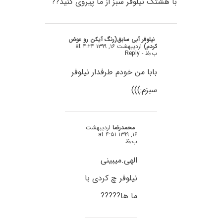
با هشتک نیلوفر سبز از ما پیروی کنید??
نیلوفر آبی سابق(رنگ آیکن رو عوض
کردم)
اردیبهشت ۱۶, ۱۳۹۹ at ۴:۲۴
ب٫ظ
- Reply
بابا من خودم طرفدار نیلوفر
سبزم:)))
محمدرضا
اردیبهشت
۱۶, ۱۳۹۹ at ۴:۵۱
ب٫ظ
الهی.میبینی
نیلوفر چ کردی با
ما ها?????