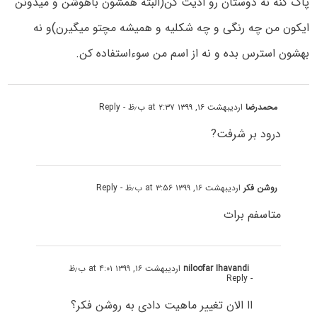
پاک کنه نه دوستان رو اذیت کن(البته همشون باهوشن و میدونن
ایکون من چه رنگی و چه شکلیه و همیشه مچتو میگیرن)و نه
بهشون استرس بده و نه از اسم من سوءاستفاده کن.
محمدرضا
اردیبهشت ۱۶, ۱۳۹۹ at ۲:۳۷ ب٫ظ
- Reply
درود بر شرفت?
روشن فکر
اردیبهشت ۱۶, ۱۳۹۹ at ۳:۵۶ ب٫ظ
- Reply
متاسفم برات
niloofar Ihavandi
اردیبهشت ۱۶, ۱۳۹۹ at ۴:۰۱ ب٫ظ
- Reply
اا الان تغییر ماهیت دادی به روشن فکر؟