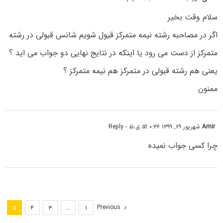
سلام وقت بخیر
اگر در مصاحبه رشته نیمه متمرکز قیول شویم شانس قبولی در رشته
متمرکز از دست می رود یا اینکه در نتایج نهایی دو جواب می اید ؟
یعنی هم رشته قبولی در متمرکز هم نیمه متمرکز ؟
ممنون
Amir
شهریور ۲۹, ۱۳۹۹ at ۰:۳۶ ق٫ظ
- Reply
چرا کسی جواب نمیده
Previous
۵
۴
۳
…
۱