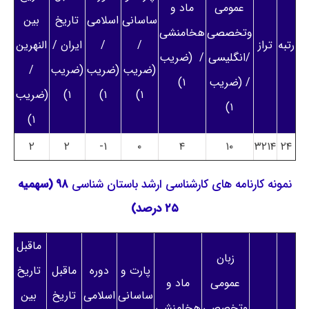
عمومی
ماد و
ساسانی
اسلامی
تاریخ
بین
وتخصصی
هخامنشی
رتبه
تراز
/
/
ایران /
النهرین
/انگلیسی
/ (ضریب
(ضریب
(ضریب
(ضریب
/
/ (ضریب
۱)
۱)
۱)
۱)
(ضریب
۱)
۱)
۲
۲
۱-
۰
۴
۱۰
۳۲۱۴
۲۴
نمونه کارنامه های کارشناسی ارشد باستان‌ شناسی
۹۸ (سهمیه
۲۵ درصد)
ماقبل
زبان
پارت و
دوره
ماقبل
تاریخ
عمومی
ماد و
ساسانی
اسلامی
تاریخ
بین
وتخصصی
هخامنشی