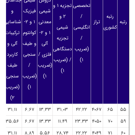
دروس
شیمی
جداسازی
تخصصی
تجزیه ۱ و
شیمی
فیزیک
و
رتبه
/
۲ و
رتبه
تراز
معدنی
۱ و ۲-
شناسایی
کشوری
انگلیسی
شیمی
۱ و ۲-
کوانتوم
ترکیبات
/
تجزیه
آلی
و طیف
آلی و
(ضریب
دستگاهی
فلزی /
سنجی
کاربرد
۱)
/ (ضریب
(ضریب
/
طیف
۱)
۱)
(ضریب
سنجی
۱)
(ضریب
۲)
۳۱.۱۱
۶.۶۷
۱۳.۳۳
۳۱.۰۳
۴۲.۲۲
۴۰۶۷
۶۵
۵۵
۳۵.۵۶
۶.۶۷
۱۳.۳۳
۱۱.۴۹
۲۳.۳۳
۴۰۵۰
۷۰
۵۹
۳۱.۱۱
۸.۸۹
۵.۵۶
۲۸.۷۴
۲۲.۲۲
۴۰۴۹
۷۱
۶۰