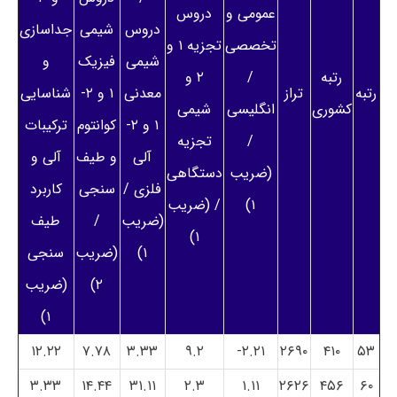
عمومی و
دروس
دروس
شیمی
جداسازی
تخصصی
تجزیه ۱ و
شیمی
فیزیک
و
رتبه
/
۲ و
رتبه
تراز
معدنی
۱ و ۲-
شناسایی
کشوری
انگلیسی
شیمی
۱ و ۲-
کوانتوم
ترکیبات
/
تجزیه
آلی
و طیف
آلی و
(ضریب
دستگاهی
فلزی /
سنجی
کاربرد
۱)
/ (ضریب
(ضریب
/
طیف
۱)
۱)
(ضریب
سنجی
۲)
(ضریب
۱)
۱۲.۲۲
۷.۷۸
۳.۳۳
۹.۲
۲.۲۱-
۲۶۹۰
۴۱۰
۵۳
۳.۳۳
۱۴.۴۴
۳۱.۱۱
۲.۳
۱.۱۱
۲۶۲۶
۴۵۶
۶۰