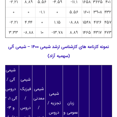
۲.۲۱-
۸.۸۹
۵.۵۶
۴.۵۹-
۱۱.۱-
۱۶۵۸
۳۶۲۵
۴۰۱
۰
۰
۱.۱-
۰
۵.۵۶
۱۶۰۱
۳۹۰۸
۴۳۲
۲.۲۱-
۴.۴۴
۰
۱.۱۵
۸.۸۸-
۱۵۴۸
۴۱۲۶
۴۵۷
۳.۳۳
۸.۸۸-
۱۰
۱۳.۷۸-
۸.۸۹
۱۴۶۵
۴۳۱۷
۴۷۳
نمونه کارنامه های کارشناسی ارشد شیمی ۱۴۰۰ – شیمی آلی
(سهمیه آزاد)
شیمی
شیمی
آلی /
شیمی
فیزیک
دروس
شیمی
معدنی
/
آلی ۱، ۲
زبان
تجزیه /
/
دروس
و ۳-
عمومی و
دروس