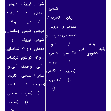
شیمی
فیزیک
دروس
شیمی
معدنی
/
آلی ۱، ۲
زبان
تجزیه /
/
دروس
و ۳-
عمومی و
دروس
دروس
شیمی
جداسازی
تخصصی
تجزیه ۱ و
شیمی
فیزیک
و
رتبه
/
۲ و
رتبه
تراز
معدنی
۱ و ۲-
شناسایی
کشوری
انگلیسی
شیمی
۱ و ۲-
کوانتوم
ترکیبات
/
تجزیه
آلی
و طیف
آلی و
(ضریب
دستگاهی
فلزی /
سنجی
کاربرد
۱)
/ (ضریب
(ضریب
/
طیف
۱)
۱)
(ضریب
سنجی
۱)
(ضریب