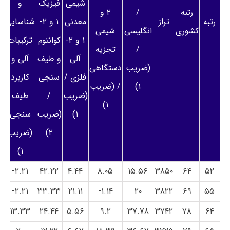
شیمی
فیزیک
و
رتبه
/
۲ و
رتبه
تراز
معدنی
۱ و ۲-
شناسایی
کشوری
انگلیسی
شیمی
۱ و ۲-
کوانتوم
ترکیبات
/
تجزیه
آلی
و طیف
آلی و
(ضریب
دستگاهی
فلزی /
سنجی
کاربرد
۱)
/ (ضریب
(ضریب
/
طیف
۱)
۱)
(ضریب
سنجی
۲)
(ضریب
۱)
۲.۲۱-
۴۲.۲۲
۴.۴۴
۸.۰۵
۱۵.۵۶
۳۸۵۰
۶۴
۵۲
۲.۲۱-
۳۳.۳۳
۲۱.۱۱
۱.۱۴-
۲۰
۳۸۲۲
۶۹
۵۵
۱۳.۳۳
۲۴.۴۴
۵.۵۶
۹.۲
۳۷.۷۸
۳۷۴۲
۷۸
۶۴