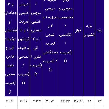
/
دروس
و ۳-
عمومی و
دروس
دروس
شیمی
جداسازی
تخصصی
تجزیه ۱ و
شیمی
فیزیک
و
رتبه
/
۲ و
رتبه
تراز
معدنی
۱ و ۲-
شناسایی
کشوری
انگلیسی
شیمی
۱ و ۲-
کوانتوم
ترکیبات
/
تجزیه
آلی
و طیف
آلی و
(ضریب
دستگاهی
فلزی /
سنجی
کاربرد
۱)
/ (ضریب
(ضریب
/
طیف
۱)
۲)
(ضریب
سنجی
۱)
(ضریب
۱)
۳۱.۱۱
۶.۶۷
۱۳.۳۳
۳۱.۰۳
۴۲.۲۲
۳۷۵۰
۷۲
۶۴