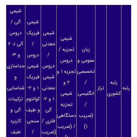
شیمی
شیمی
آلی /
شیمی
فیزیک
دروس
شیمی
معدنی
/
آلی ۱، ۲
زبان
تجزیه /
/
دروس
و ۳-
عمومی و
دروس
دروس
شیمی
جداسازی
تخصصی
تجزیه ۱ و
شیمی
فیزیک
و
رتبه
/
۲ و
رتبه
تراز
معدنی
۱ و ۲-
شناسایی
کشوری
انگلیسی
شیمی
۱ و ۲-
کوانتوم
ترکیبات
/
تجزیه
آلی
و طیف
آلی و
(ضریب
دستگاهی
فلزی /
سنجی
کاربرد
۱)
/ (ضریب
(ضریب
/
طیف