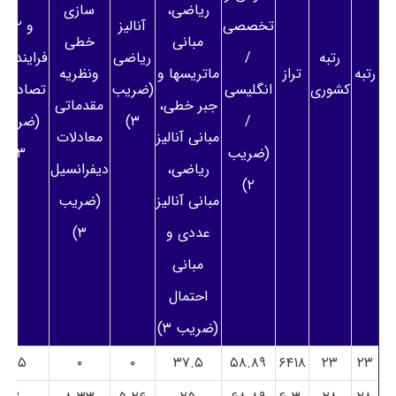
ریاضی،
سازی
تخصصی
آنالیز
و ۲ و
مبانی
خطی
رتبه
/
ریاضی
فرایندها
رتبه
تراز
ماتریسها و
ونظریه
کشوری
انگلیسی
(ضریب
جبر خطی،
مقدماتی
/
۳)
(ضریب
مبانی آنالیز
معادلات
(ضریب
۳)
ریاضی،
دیفرانسیل
۲)
مبانی آنالیز
(ضریب
عددی و
۳)
مبانی
احتمال
(ضریب ۳)
۲۵
۰
۰
۳۷.۵
۵۸.۸۹
۶۴۱۸
۲۳
۲۳