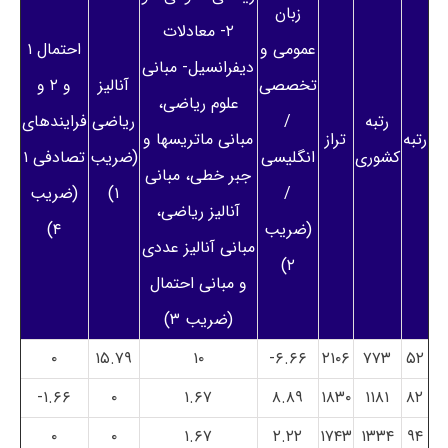
زبان
۲- معادلات
عمومی و
احتمال ۱
دیفرانسیل- مبانی
تخصصی
آنالیز
و ۲ و
علوم ریاضی،
رتبه
/
ریاضی
فرایندهای
رتبه
تراز
مبانی ماتریسها و
کشوری
انگلیسی
(ضریب
تصادفی ۱
جبر خطی، مبانی
/
۱)
(ضریب
آنالیز ریاضی،
(ضریب
۴)
مبانی آنالیز عددی
۲)
و مبانی احتمال
(ضریب ۳)
۰
۱۵.۷۹
۱۰
۶.۶۶-
۲۱۰۶
۷۷۳
۵۲
۱.۶۶-
۰
۱.۶۷
۸.۸۹
۱۸۳۰
۱۱۸۱
۸۲
۰
۰
۱.۶۷
۲.۲۲
۱۷۴۳
۱۳۳۴
۹۴