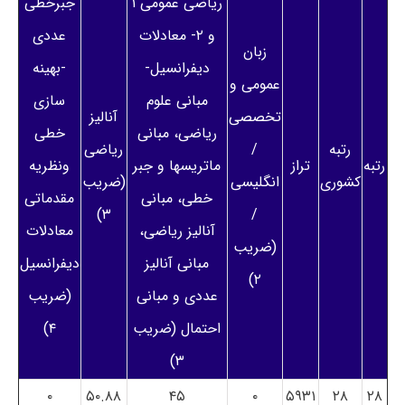
ریاضی عمومی ۱
جبرخطی
و ۲- معادلات
عددی
زبان
دیفرانسیل-
-بهینه
عمومی و
مبانی علوم
سازی
تخصصی
آنالیز
ریاضی، مبانی
خطی
رتبه
/
ریاضی
رتبه
تراز
ماتریسها و جبر
ونظریه
کشوری
انگلیسی
(ضریب
خطی، مبانی
مقدماتی
۳)
/
آنالیز ریاضی،
معادلات
(ضریب
مبانی آنالیز
دیفرانسیل
۲)
عددی و مبانی
(ضریب
احتمال (ضریب
۴)
۳)
۰
۵۰.۸۸
۴۵
۰
۵۹۳۱
۲۸
۲۸