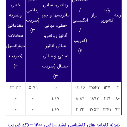
ریاضی، مبانی
خطی
رتبه
/
ریاضی
رتبه
تراز
ماتریسها و جبر
ونظریه
کشوری
انگلیسی
(ضریب
خطی، مبانی
مقدماتی
۳)
/
آنالیز ریاضی،
معادلات
(ضریب
مبانی آنالیز
دیفرانسیل
۲)
عددی و مبانی
(ضریب
احتمال (ضریب
۴)
۳)
۱۳.۳۳
۱۵.۷۹
۱۰
۶.۶۶-
۳۵۴۷
۱۳۷
۴
۰
۰
۱.۶۷
۸.۸۹
۱۸۹۷
۱۱۲۱
۸۰
۰
۰
۱.۶۷
۲.۲۲
۱۷۵۳
۱۳۴۱
۹۳
نمونه کارنامه های کارشناسی ارشد ریاضی ۱۴۰۰ – (کد ضریب