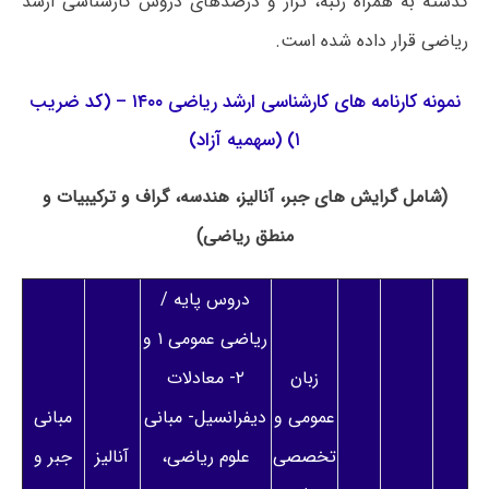
گذشته به همراه رتبه، تراز و درصدهای دروس کارشناسی ارشد
ریاضی قرار داده شده است.
نمونه کارنامه های کارشناسی ارشد ریاضی ۱۴۰۰ – (کد ضریب
۱) (سهمیه آزاد)
(شامل گرایش های جبر، آنالیز، هندسه، گراف و ترکیبیات و
منطق ریاضی)
دروس پایه /
ریاضی عمومی ۱ و
زبان
۲- معادلات
عمومی و
دیفرانسیل- مبانی
مبانی
تخصصی
علوم ریاضی،
آنالیز
جبر و