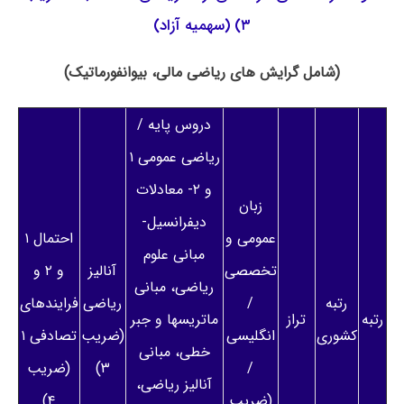
۳) (سهمیه آزاد)
(شامل گرایش های ریاضی مالی، بیوانفورماتیک)
دروس پایه /
ریاضی عمومی ۱
و ۲- معادلات
زبان
دیفرانسیل-
عمومی و
احتمال ۱
مبانی علوم
تخصصی
آنالیز
و ۲ و
ریاضی، مبانی
رتبه
/
ریاضی
فرایندهای
رتبه
تراز
ماتریسها و جبر
کشوری
انگلیسی
(ضریب
تصادفی ۱
خطی، مبانی
/
۳)
(ضریب
آنالیز ریاضی،
(ضریب
۴)