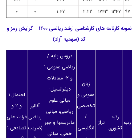
۰
۰
۱.۶۷
۲.۲۲
۱۷۴۳
۱۳۴۷
۹۷
نمونه کارنامه های کارشناسی ارشد ریاضی ۱۴۰۰ – گرایش رمز و
کد (سهمیه آزاد)
دروس پایه /
ریاضی عمومی ۱
و ۲- معادلات
زبان
دیفرانسیل-
عمومی و
احتمال ۱
مبانی علوم
تخصصی
آنالیز
و ۲ و
ریاضی، مبانی
رتبه
/
ریاضی
فرایندهای
رتبه
تراز
ماتریسها و جبر
کشوری
انگلیسی
(ضریب
تصادفی ۱
خطی، مبانی