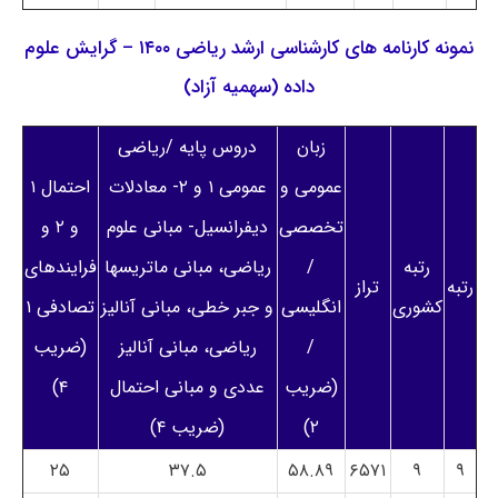
نمونه کارنامه های کارشناسی ارشد ریاضی ۱۴۰۰ – گرایش علوم
داده (سهمیه آزاد)
زبان
دروس پایه /ریاضی
عمومی و
عمومی ۱ و ۲- معادلات
احتمال ۱
تخصصی
دیفرانسیل- مبانی علوم
و ۲ و
رتبه
/
ریاضی، مبانی ماتریسها
فرایندهای
رتبه
تراز
کشوری
انگلیسی
و جبر خطی، مبانی آنالیز
تصادفی ۱
/
ریاضی، مبانی آنالیز
(ضریب
(ضریب
عددی و مبانی احتمال
۴)
۲)
(ضریب ۴)
۲۵
۳۷.۵
۵۸.۸۹
۶۵۷۱
۹
۹