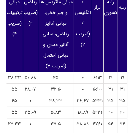
رتبه
/
مبانی ماتریس ها
ریاضی
مبانی
رتبه
تراز
کشوری
انگلیسی
و جبر خطی،
(ضریب
ترکیبیات
/
مبانی آنالیز
۴)
(ضریب
(ضریب
ریاضی، مبانی
۴)
۲)
آنالیز عددی و
مبانی احتمال
(ضریب ۳)
۳۸.۳۳
۵۰.۸۸
۴۵
۰
۶۱۱۳
۱۹
۱۹
۵۵
۲۸.۰۷
۳۲.۵
۰
۵۶۰۰
۳۱
۳۱
۴۵
۰
۳۸.۳۳
۲۶.۶۷
۵۳۳۱
۳۵
۳۵
۵۵
۳۵.۰۹
۵.۸۳
۱۸.۸۹
۵۲۳۴
۴۰
۴۰
۲۳.۳۳
۰
۳۷.۵
۵۸.۸۹
۴۷۶۰
۵۴
۵۴