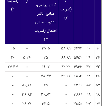
/
۱)
(ضریب
آنالیز ریاضی،
(ضریب
۴)
مبانی آنالیز
۲)
عددی و مبانی
احتمال (ضریب
۳)
۲۵
۰
۳۷.۵
۵۸.۸۹
۶۴۷۲
۱۰
۱۰
۲۰
۵.۲۶
۲۵
۶۸.۸۹
۵۴۵۲
۲۴
۲۴
۲۳.۳۳
۰
۱۹.۱۷
۴۲.۲۲
۴۹۴۶
۳۲
۳۲
۰
۰
۳۸.۳۳
۲۶.۶۷
۴۵۰۴
۴۸
۴۸
۰
۵۰.۸۸
۴۵
۰
۴۳۹۱
۵۷
۵۷
۰
۳۶.۸۴
۳۰.۸۳
۰
۳۶۶۹
۹۸
۹۸
۰
۲۸.۰۷
۳۲.۵
۰
۳۵۵۲
۱۰۷
۱۰۷