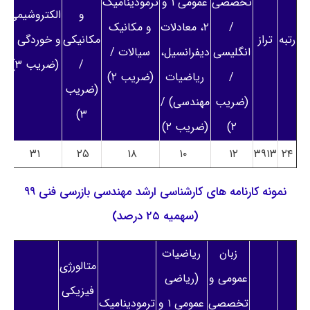
تخصصی
عمومی ۱ و
ترمودینامیک
و
و
الکتروشیمی
/
۲، معادلات
و مکانیک
رتبه
تراز
مکانیکی
و خوردگی /
انگلیسی
دیفرانسیل،
سیالات /
/
(ضریب ۳)
/
ریاضیات
(ضریب ۲)
مخ
(ضریب
(ضریب
مهندسی) /
(
۳)
۲)
(ضریب ۲)
۳۱
۲۵
۱۸
۱۰
۱۲
۳۹۱۳
۲۴
نمونه کارنامه های کارشناسی ارشد مهندسی بازرسی فنی ۹۹
(سهمیه ۲۵ درصد)
زبان
ریاضیات
م
متالورژی
عمومی و
(ریاضی
فیزیکی
تخصصی
عمومی ۱ و
ترمودینامیک
و